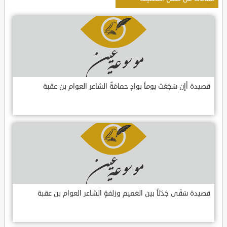
قصيدة أإن سَجَعَت يوماً بوادٍ حمامَةٌ الشاعر العوام بن عقبة
قصيدة سَقَى جَدَثاً بين الغميم وزلفةٍ الشاعر العوام بن عقبة