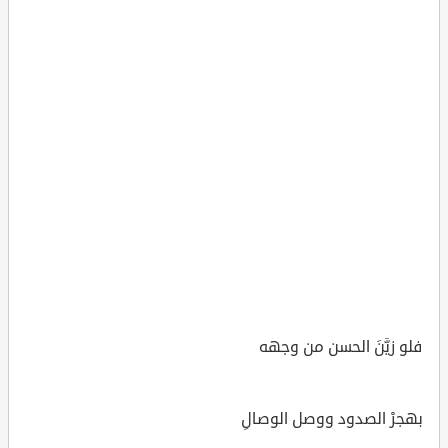
فلو زيَّنَ الحسن من وجهه
بهجرْ الصدود ووصل الوصالِ