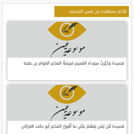
الأكثر مشاهدة من نفس التصنيف
قصيدة وَخُبِّرتُ سوداءَ الغَميم مَريضةٌ الشاعر العوام بن عقبة
قصيدة قُل لِمَن يَفهَمُ عَنِّي ما أَقُولُ الشاعر أبو حامد الغزالي