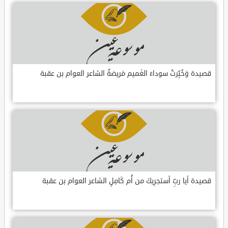
قصيدة وَخُبِّرتُ سوداءَ الغَميم مَريضةٌ الشاعر العوام بن عقبة
قصيدة أيا ربِّ أستجرِيكَ من أُم كَامِلٍ الشاعر العوام بن عقبة