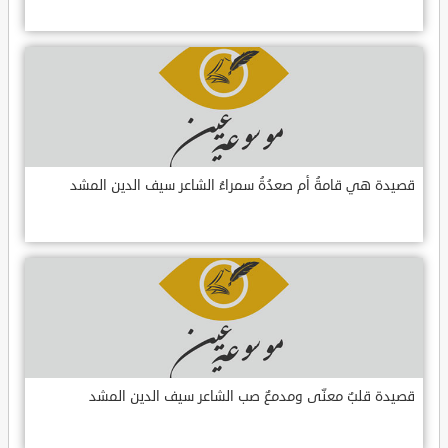
قصيدة هي قامةُ أم صعدُةُ سمراءُ الشاعر سيف الدين المشد
قصيدة قلبٌ معنّى ومدمعٌ صب الشاعر سيف الدين المشد