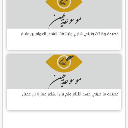
قصيدة وصَدَّت بِعَيني شادِنٍ وتبسّمَت الشاعر العوام بن عقبة
قصيدة ما ضرني حسد اللئام ولم يزل الشاعر عمارة بن عقيل