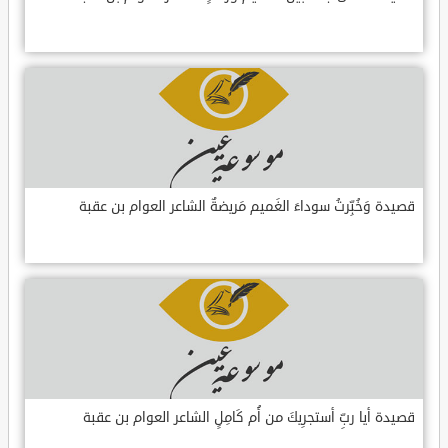
قصيدة وَخُبِّرتُ سوداءَ الغَميم مَريضةٌ الشاعر العوام بن عقبة
قصيدة أيا ربِّ أستجرِيكَ من أُم كَامِلٍ الشاعر العوام بن عقبة