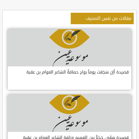
مقالات من نفس التصنيف
قصيدة أإن سَجَعَت يوماً بوادٍ حمامَةٌ الشاعر العوام بن عقبة
قصيدة سَقَى جَدَثاً بين الغميم وزلفةٍ الشاعر العوام بن عقبة