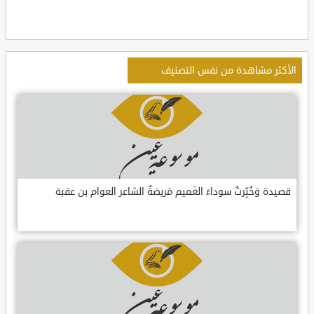
الأكثر مشاهدة من نفس التصنيف
قصيدة وَخُبِّرتُ سوداءَ الغَميم مَريضةٌ الشاعر العوام بن عقبة