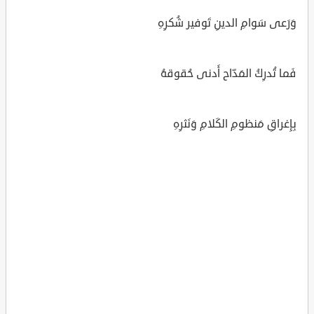
وَرَعى سَوامِ الدينِ تَوفير شُكرِهِ
فَما تُدرِكُ المَدّاح أَدنى حُقوقهُ
بِإِغراقِ مَنظومِ الكَلامِ وَنَثرِهِ