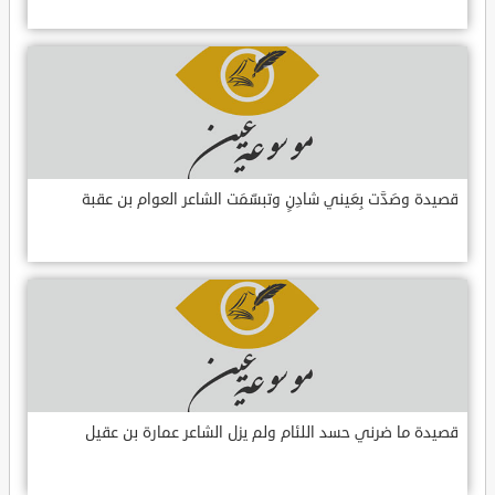
قصيدة وصَدَّت بِعَيني شادِنٍ وتبسّمَت الشاعر العوام بن عقبة
قصيدة ما ضرني حسد اللئام ولم يزل الشاعر عمارة بن عقيل