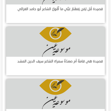
قصيدة قُل لِمَن يَفهَمُ عَنِّي ما أَقُولُ الشاعر أبو حامد الغزالي
قصيدة هي قامةُ أم صعدُةُ سمراءُ الشاعر سيف الدين المشد