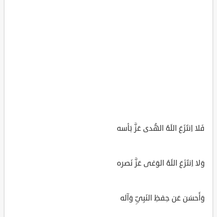
فَلا اِنتَزَعَ اللَهُ الهُدى عَزَّ بَأسه
وَلا اِنتَزَعَ اللَهُ الوَغى عَزَّ نَصره
وَأَحسَن عَن حِفظِ النَبِيِّ وَآله