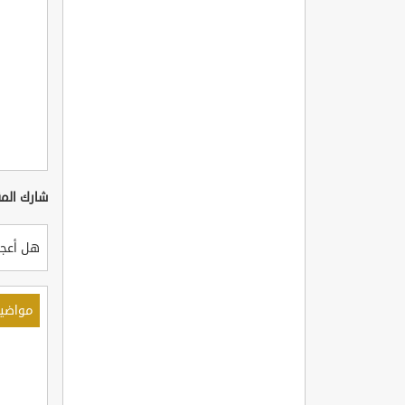
شارك المق
هل أعجب
مواضي