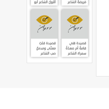
مَريضةٌ الشاعر
أَقُولُ الشاعر أبو
العوام بن عقبة
حامد الغزالي
قصيدة هي
قصيدة قلبٌ
قامةُ أم صعدُةُ
معنّى ومدمعٌ
سمراءُ الشاعر
صب الشاعر
سيف الدين
سيف الدين
المشد
المشد