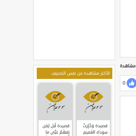
الأكثر مشاهدة من نفس التصنيف
0
قصيدة وَخُبِّرتُ
قصيدة قُل لِمَن
سوداءَ الغَميم
يَفهَمُ عَنِّي ما