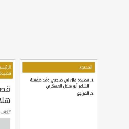
المحتوى
الرئيسي
قصيدة ق
قصيدة قالَ لي صاحِبي وَقَد صَفَعَتهُ
الشاعر أبو هلال العسكري
قصيد
المراجع
هلا
الكاتب