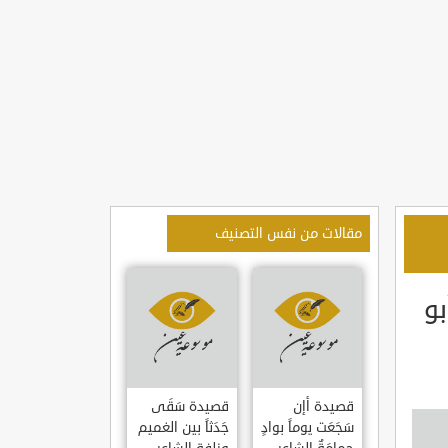
مقالات من نفس التصنيف
بو
قصيدة أإن
قصيدة سَقَى
سَجَعَت يوماً بوادٍ
جَدَثاً بين الغميم