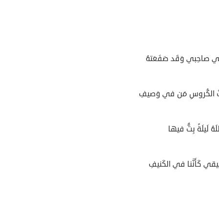
ي صاحِبي وَقَد صَفَعَتهُ
تُ الكُروسِ مَن في وَصيفِ
لَهُ لَيلَةً بِتُّ فيها
يقي كَأَنَّنا في الكَنيفِ