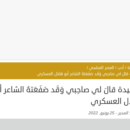
ة
/
أدب
/
العصر العباسي
/
الَ لي صاحِبي وَقَد صَفَعَتهُ الشاعر أبو هلال العسكري
ة قالَ لي صاحِبي وَقَد صَفَعَتهُ الشاعر أ
ل العسكري
:
المدير
-
25 يونيو, 2022