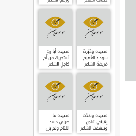
حمامَةٌ الشاعر
وزلفةٍ الشاعر
العوام بن عقبة
العوام بن عقبة
قصيدة وَخُبِّرتُ
قصيدة أيا ربِّ
سوداءَ الغَميم
أستجرِيكَ من أُم
مَريضةٌ الشاعر
كَامِلٍ الشاعر
العوام بن عقبة
العوام بن عقبة
قصيدة وصَدَّت
قصيدة ما
بِعَيني شادِنٍ
ضرني حسد
وتبسّمَت الشاعر
اللئام ولم يزل
العوام بن عقبة
الشاعر عمارة بن