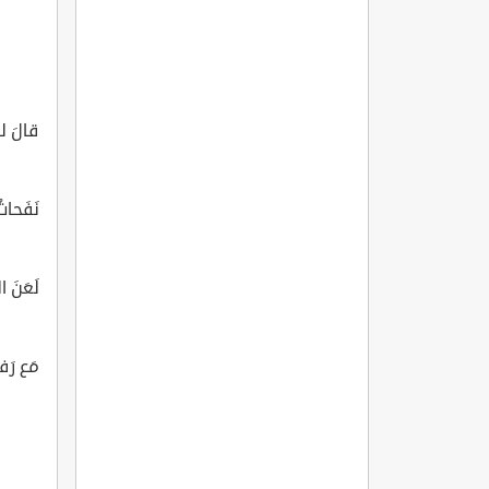
قالَ ل
نَفَحا
لَعَنَ ال
مَع رَف