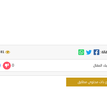
81 مشاهدة
الة:
0
ك المقال
ع ذات محتوي مطابق