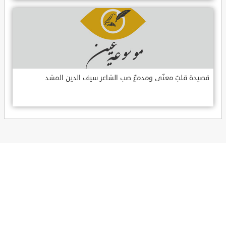
قصيدة قلبٌ معنّى ومدمعٌ صب الشاعر سيف الدين المشد