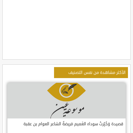
الأكثر مشاهدة من نفس التصنيف
قصيدة وَخُبِّرتُ سوداءَ الغَميم مَريضةٌ الشاعر العوام بن عقبة