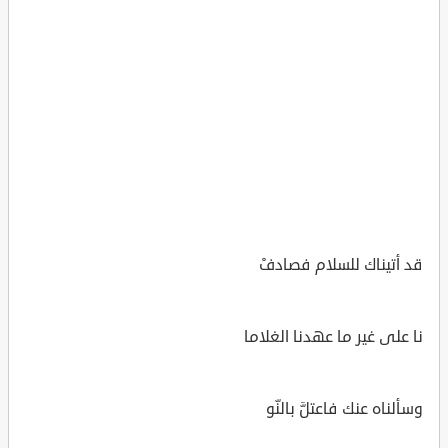
قد أتيناك للسلام فصادفْ
نا على غير ما عهدنا الغلاما
وسألناه عنك فاعتلَّ بالنّو