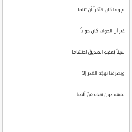
م وما كان مُنْكراً أن تناما
غير أن الجواب كان جواباً
سيئاً يُعقِبُ الصديقَ احتشاما
وبصرفنا نوجِّه العُذرَ إلاّ
نفسَه دون هذه مَنْ أَلاما