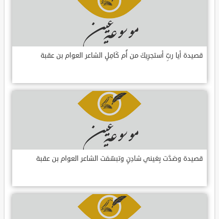
قصيدة أيا ربِّ أستجرِيكَ من أُم كَامِلٍ الشاعر العوام بن عقبة
قصيدة وصَدَّت بِعَيني شادِنٍ وتبسّمَت الشاعر العوام بن عقبة