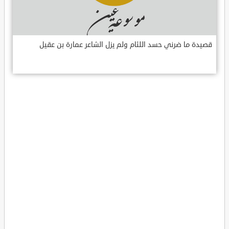
قصيدة ما ضرني حسد اللئام ولم يزل الشاعر عمارة بن عقيل