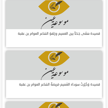
قصيدة سَقَى جَدَثاً بين الغميم وزلفةٍ الشاعر العوام بن عقبة
قصيدة وَخُبِّرتُ سوداءَ الغَميم مَريضةٌ الشاعر العوام بن عقبة