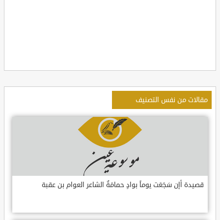
مقالات من نفس التصنيف
قصيدة أإن سَجَعَت يوماً بوادٍ حمامَةٌ الشاعر العوام بن عقبة