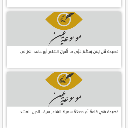
قصيدة قُل لِمَن يَفهَمُ عَنِّي ما أَقُولُ الشاعر أبو حامد الغزالي
قصيدة هي قامةُ أم صعدُةُ سمراءُ الشاعر سيف الدين المشد