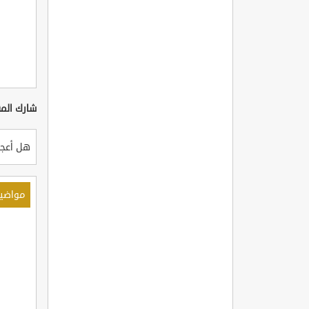
شارك المق
هل أعجب
مواضي