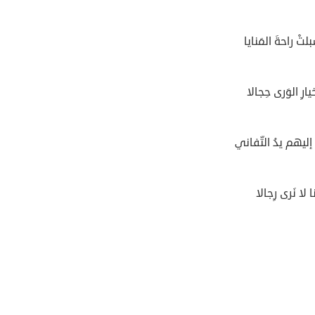
تْ راحةَ المَنايا
ارِ الوَرى حِجالا
 إليهم يدُ التّفاني
 لا نَرى رِجالا