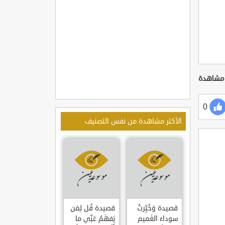
0
الأكثر مشاهدة من نفس التصنيف
قصيدة وَخُبِّرتُ
قصيدة قُل لِمَن
سوداءَ الغَميم
يَفهَمُ عَنِّي ما