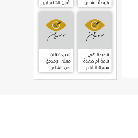
مَريضةٌ الشاعر
أَقُولُ الشاعر أبو
العوام بن عقبة
حامد الغزالي
قصيدة هي
قصيدة قلبٌ
قامةُ أم صعدُةُ
معنّى ومدمعٌ
سمراءُ الشاعر
صب الشاعر
سيف الدين
سيف الدين
المشد
المشد