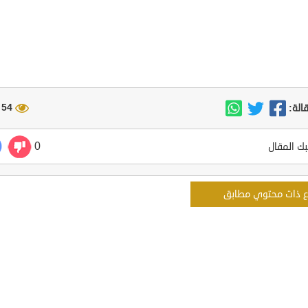
54 مشاهدة
الة:
0
ك المقال
ع ذات محتوي مطابق