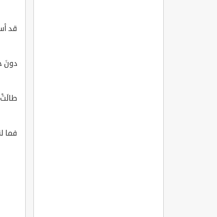
قد أسبل
دونَ خي
طالَتْ
فما لنا