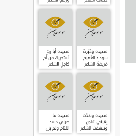
حمامَةٌ الشاعر
وزلفةٍ الشاعر
العوام بن عقبة
العوام بن عقبة
قصيدة وَخُبِّرتُ
قصيدة أيا ربِّ
سوداءَ الغَميم
أستجرِيكَ من أُم
مَريضةٌ الشاعر
كَامِلٍ الشاعر
العوام بن عقبة
العوام بن عقبة
قصيدة وصَدَّت
قصيدة ما
بِعَيني شادِنٍ
ضرني حسد
وتبسّمَت الشاعر
اللئام ولم يزل
العوام بن عقبة
الشاعر عمارة بن