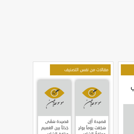
مقالات من نفس التصنيف
ي
قصيدة أإن
قصيدة سَقَى
سَجَعَت يوماً بوادٍ
جَدَثاً بين الغميم