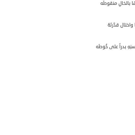
ها بالخالِ منقوطَه
 واختال قدَّرتَهُ
ِهِ بدراً على خُوطَه