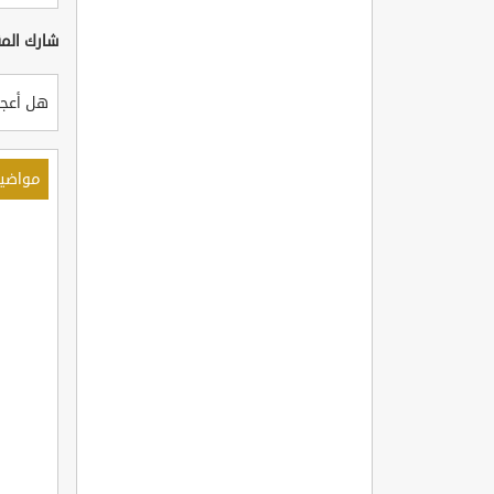
شارك المق
هل أعجب
مواضي