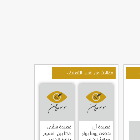
مقالات من نفس التصنيف
قصيدة أإن
قصيدة سَقَى
سَجَعَت يوماً بوادٍ
جَدَثاً بين الغميم