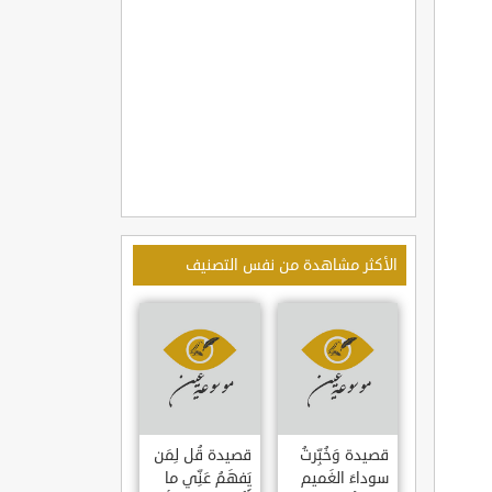
الأكثر مشاهدة من نفس التصنيف
قصيدة وَخُبِّرتُ
قصيدة قُل لِمَن
سوداءَ الغَميم
يَفهَمُ عَنِّي ما