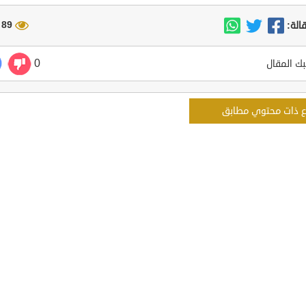
89 مشاهدة
الة:
0
ك المقال
ع ذات محتوي مطابق