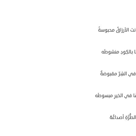
ت الأرزاقُ محبوسةً
ا بالجُودِ منشوطَه
 في الشِرّ مقبوضةٌ
ا في الخيرِ مبسوطَه
الطُّرَّةِ أصداغُهُ