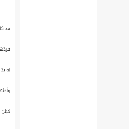
قد كان
فردَّه
له يدٌ
وأختُه
مُبَلَلُ 