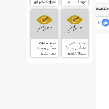
مَريضةٌ الشاعر
أَقُولُ الشاعر أبو
العوام بن عقبة
حامد الغزالي
0
قصيدة هي
قصيدة قلبٌ
قامةُ أم صعدُةُ
معنّى ومدمعٌ
سمراءُ الشاعر
صب الشاعر
سيف الدين
سيف الدين
المشد
المشد