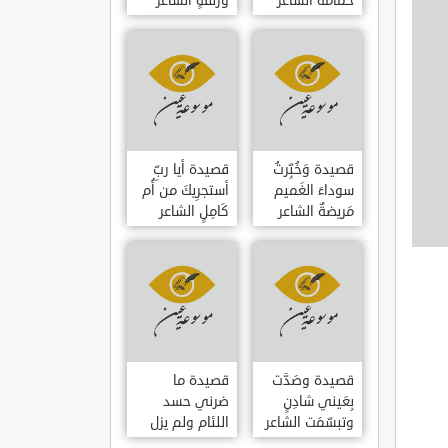
حمامَةٌ الشاعر
وزلفةٍ الشاعر
العوام بن عقبة
العوام بن عقبة
قصيدة وَخُبِّرتُ
قصيدة أيا ربِّ
سوداءَ الغَميم
أستجرِيكَ من أُم
مَريضةٌ الشاعر
كَامِلٍ الشاعر
العوام بن عقبة
العوام بن عقبة
قصيدة وصَدَّت
قصيدة ما
بِعَيني شادِنٍ
ضرني حسد
وتبسّمَت الشاعر
اللئام ولم يزل
العوام بن عقبة
الشاعر عمارة بن