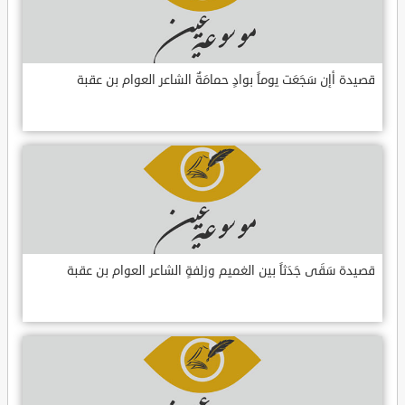
قصيدة أإن سَجَعَت يوماً بوادٍ حمامَةٌ الشاعر العوام بن عقبة
قصيدة سَقَى جَدَثاً بين الغميم وزلفةٍ الشاعر العوام بن عقبة