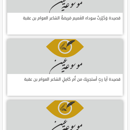
قصيدة وَخُبِّرتُ سوداءَ الغَميم مَريضةٌ الشاعر العوام بن عقبة
قصيدة أيا ربِّ أستجرِيكَ من أُم كَامِلٍ الشاعر العوام بن عقبة