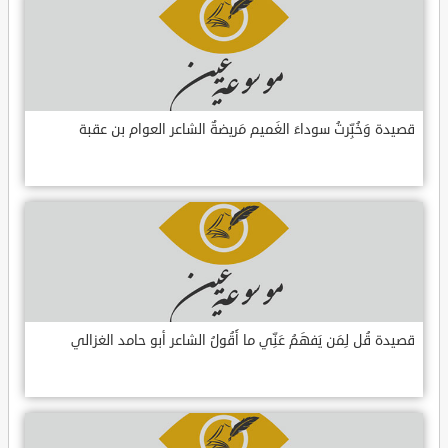
قصيدة وَخُبِّرتُ سوداءَ الغَميم مَريضةٌ الشاعر العوام بن عقبة
قصيدة قُل لِمَن يَفهَمُ عَنِّي ما أَقُولُ الشاعر أبو حامد الغزالي