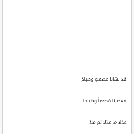
قد نهانا مصعبٌ وصباحُ
فعصينا مُصعباً وصَباحا
عَذَلا ما عَذَلا ثم ملاّ