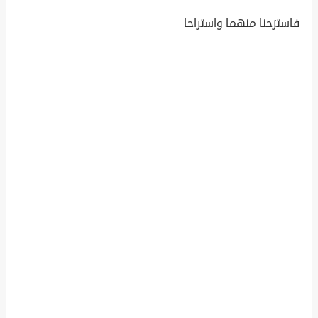
فاسترَحنا منهما واستراحا