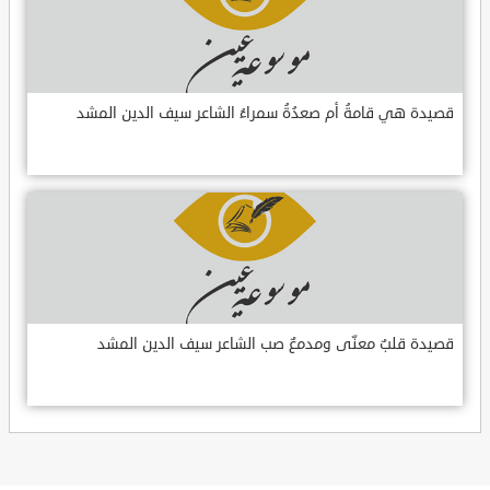
قصيدة هي قامةُ أم صعدُةُ سمراءُ الشاعر سيف الدين المشد
قصيدة قلبٌ معنّى ومدمعٌ صب الشاعر سيف الدين المشد