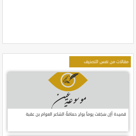
مقالات من نفس التصنيف
قصيدة أإن سَجَعَت يوماً بوادٍ حمامَةٌ الشاعر العوام بن عقبة