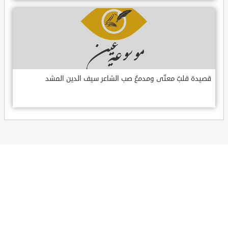
قصيدة قلبٌ معنّى ومدمعٌ صب الشاعر سيف الدين المشد