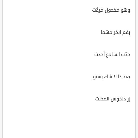
وهو مكحول مرعَّث
بفم ابخرَ مهما
حدَّث السامع أحدث
بعد ذا لا شك يستو
زر دنكوس المخنث