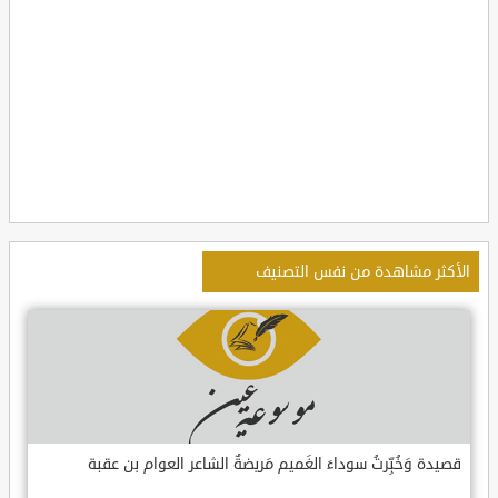
الأكثر مشاهدة من نفس التصنيف
قصيدة وَخُبِّرتُ سوداءَ الغَميم مَريضةٌ الشاعر العوام بن عقبة