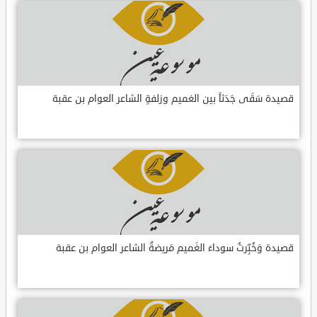
قصيدة سَقَى جَدَثاً بين الغميم وزلفةٍ الشاعر العوام بن عقبة
قصيدة وَخُبِّرتُ سوداءَ الغَميم مَريضةٌ الشاعر العوام بن عقبة