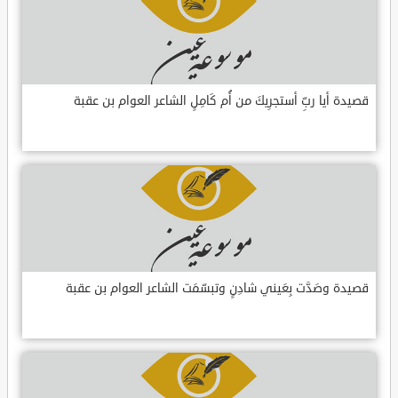
قصيدة أيا ربِّ أستجرِيكَ من أُم كَامِلٍ الشاعر العوام بن عقبة
قصيدة وصَدَّت بِعَيني شادِنٍ وتبسّمَت الشاعر العوام بن عقبة