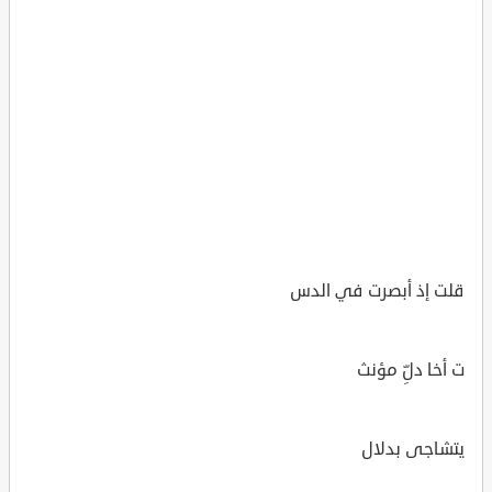
قلت إذ أبصرت في الدس
ت أخا دلِّ مؤنث
يتشاجى بدلال