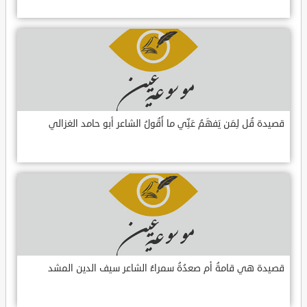
قصيدة قُل لِمَن يَفهَمُ عَنِّي ما أَقُولُ الشاعر أبو حامد الغزالي
قصيدة هي قامةُ أم صعدُةُ سمراءُ الشاعر سيف الدين المشد