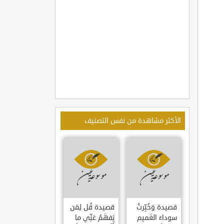
الأكثر مشاهدة من نفس التصنيف
قصيدة وَخُبِّرتُ
قصيدة قُل لِمَن
سوداءَ الغَميم
يَفهَمُ عَنِّي ما