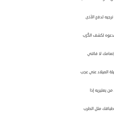
نرجيه لدفع الأذى
دعوه لكشف الكُرَب
إنعامك لا فاتني
لة الميلاد عني عجب
من يعتيريه إذا
أطباقك مثل الطرب