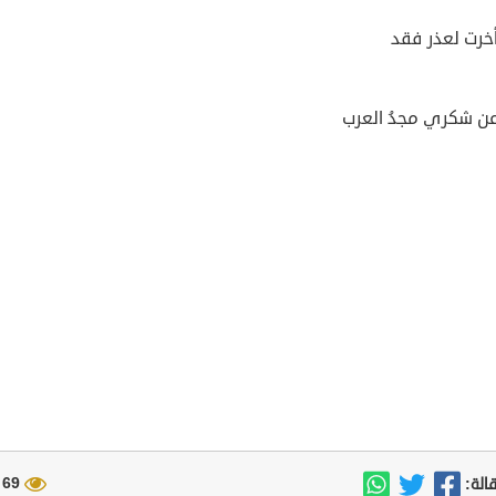
أخرت لعذر فقد
عن شكري مجدُ العرب
69 مشاهدة
الة: