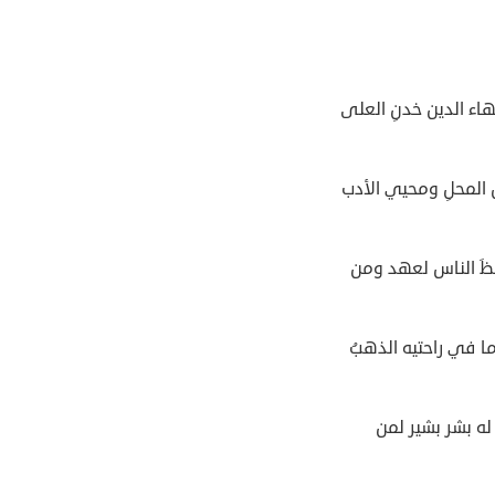
اء الدين خدنِ العلى
 المحلِ ومحيي الأدب
فظَ الناس لعهد ومن
ا في راحتيه الذهبُ
له بشر بشير لمن