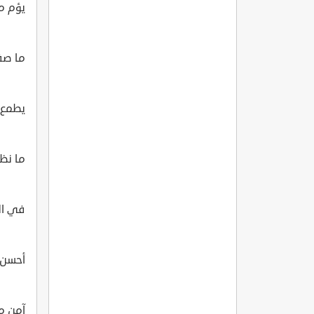
يؤم مغ
ما صف
يطمع 
ما نظ
في الخ
أحسن 
آمن م