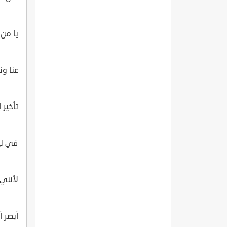
يا من 
عنا ون
تأخير 
في لي
لأنني 
أبصر 