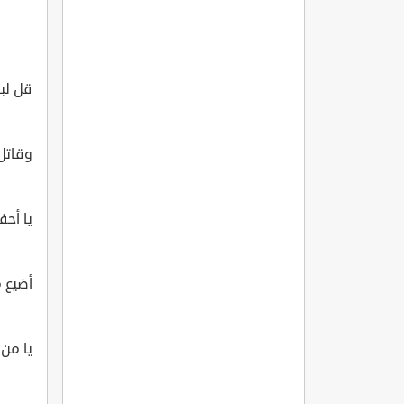
قل لبه
وقاتل
يا أح
أضيع م
يا من 