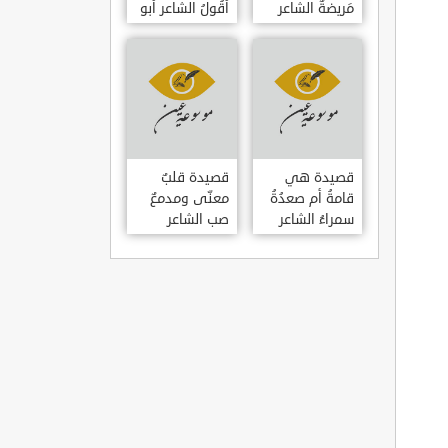
مَريضةٌ الشاعر
أَقُولُ الشاعر أبو
العوام بن عقبة
حامد الغزالي
قصيدة هي
قصيدة قلبٌ
قامةُ أم صعدُةُ
معنّى ومدمعٌ
سمراءُ الشاعر
صب الشاعر
سيف الدين
سيف الدين
المشد
المشد