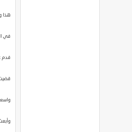
هذا ول
في ال
فدم ع
قضيت 
واسعد
وأبعث