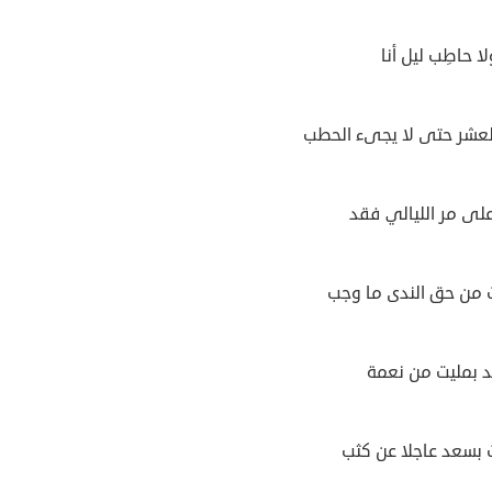
ا حاطِب ليل أنا
عشر حتى لا يجىء الحطب
لى مر الليالي فقد
من حق الندى ما وجب
 بمليت من نعمة
 بسعد عاجلا عن كثب