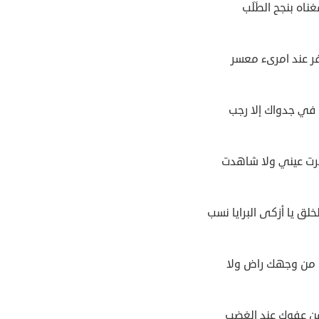
ناه بنجح الطَلَب
ر عند امرىء معسر
في جدواك إلا رجب
رت عيني ولا شاهدت
لق يا أزكى البرايا نسب
من وجهك راض ولا
ن عفوك عند الغضب