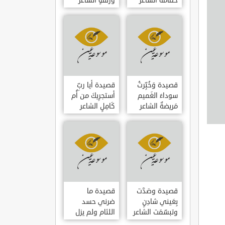
حمامَةٌ الشاعر
وزلفةٍ الشاعر
العوام بن عقبة
العوام بن عقبة
قصيدة وَخُبِّرتُ
قصيدة أيا ربِّ
سوداءَ الغَميم
أستجرِيكَ من أُم
مَريضةٌ الشاعر
كَامِلٍ الشاعر
العوام بن عقبة
العوام بن عقبة
قصيدة وصَدَّت
قصيدة ما
بِعَيني شادِنٍ
ضرني حسد
وتبسّمَت الشاعر
اللئام ولم يزل
العوام بن عقبة
الشاعر عمارة بن