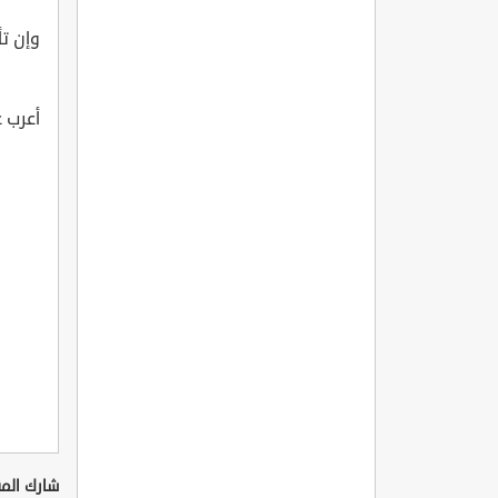
وإن ت
أعرب 
شارك المق