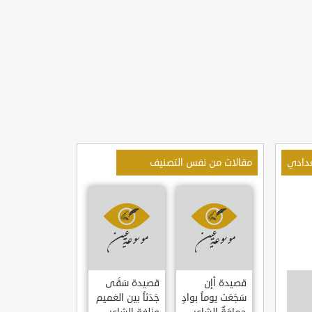
غدادي
مقالات من نفس التصنيف
قصيدة أإن
قصيدة سَقَى
سَجَعَت يوماً بوادٍ
جَدَثاً بين الغميم