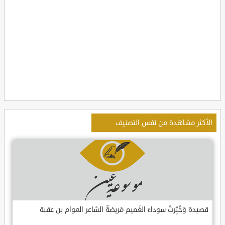
الأكثر مشاهدة من نفس التصنيف
قصيدة وَخُبِّرتُ سوداءَ الغَميم مَريضةٌ الشاعر العوام بن عقبة