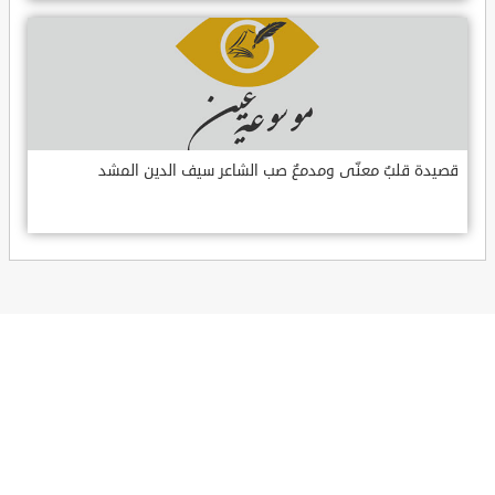
قصيدة قلبٌ معنّى ومدمعٌ صب الشاعر سيف الدين المشد