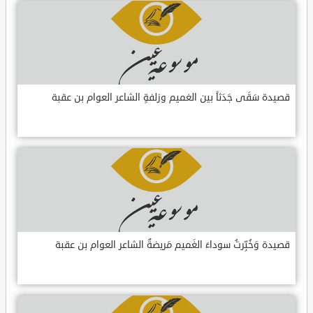
قصيدة سَقَى جَدَثاً بين الغميم وزلفةٍ الشاعر العوام بن عقبة
قصيدة وَخُبِّرتُ سوداءَ الغَميم مَريضةٌ الشاعر العوام بن عقبة