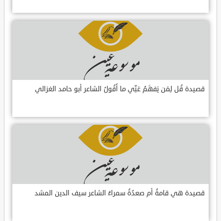
قصيدة قُل لِمَن يَفهَمُ عَنِّي ما أَقُولُ الشاعر أبو حامد الغزالي
قصيدة هي قامةُ أم صعدُةُ سمراءُ الشاعر سيف الدين المشد