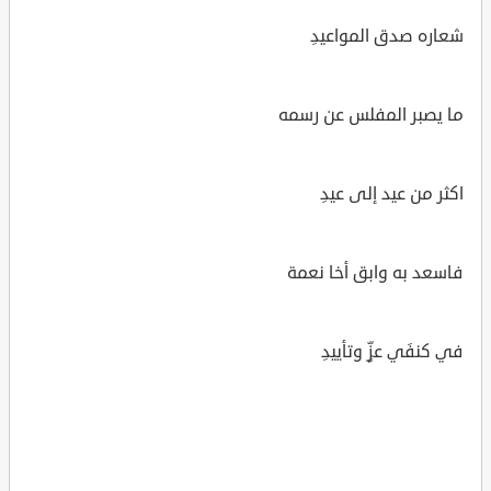
شعاره صدق المواعيدِ
ما يصبر المفلس عن رسمه
اكثر من عيد إلى عيدِ
فاسعد به وابق أخا نعمة
في كنفَي عزٍّ وتأييدِ