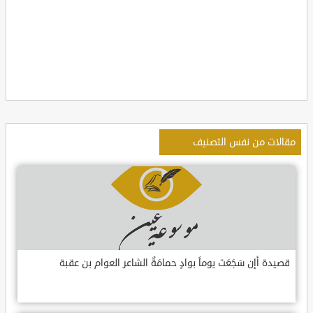
مقالات من نفس التصنيف
قصيدة أإن سَجَعَت يوماً بوادٍ حمامَةٌ الشاعر العوام بن عقبة