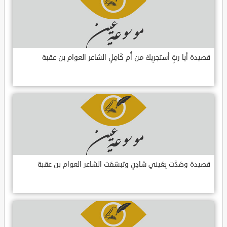
قصيدة أيا ربِّ أستجرِيكَ من أُم كَامِلٍ الشاعر العوام بن عقبة
قصيدة وصَدَّت بِعَيني شادِنٍ وتبسّمَت الشاعر العوام بن عقبة