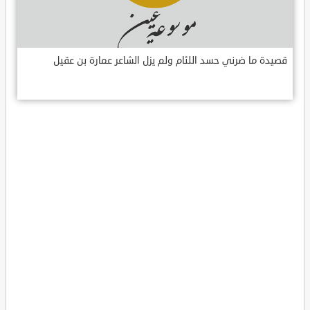
قصيدة ما ضرني حسد اللئام ولم يزل الشاعر عمارة بن عقيل