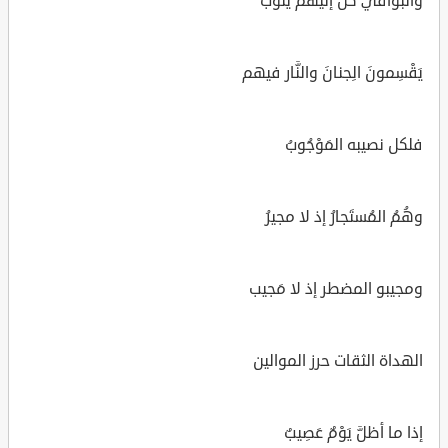
والبواقي كل إليهم يئوب
يَقْسِمونَ الِجنانَ والنَّار فيهم
فلكل نصيبه المَوْجُوبُ
وهُمُ المُستَجارُ إذ لا مجيرُ
ومجيبو المضطر إذ لا مَجيب
الهداة الثقات حرز الموالين
إذا ما أظلَّ يَوْمٌ عَصِيبٌ