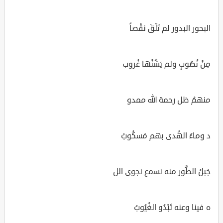
البحور البدور لم تَلْقَ نقْصاً
مِنْ نُضُوبٍ ولم يَشُنْها غُروب
منهمُ ظل رحمة الله ممدو
د وماءُ الهُدى بهم مَسكُوبُ
جَبلُ الطُّور منه نسمع نجوى الل
ه فينا وعنه تَبْدُو الغُيُوبُ