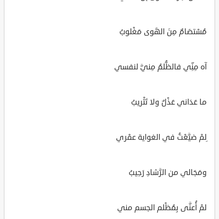
مُسْتضَامٌ مِنَ الهَوى مَغْلوبُ
آه مِنِّي فالظُّلمُ مِنيَّ لنفسي
ما عَدَاني عَذْلٌ ولا تَثْريبُ
ِلمْ ضيَّعْتُ في الغواية عمْري
ومَجَالي من الرَّشادِ رَحِيبُ
لمْ أُعنَّى بِمُظْلم الجسم مني