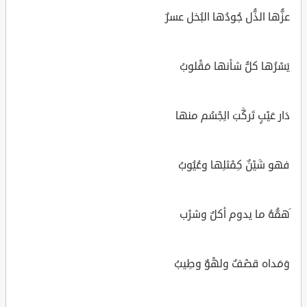
عزُّها الذُّل جُودُها البُخل عسرٌ
يَسْرُها كلُّ شأنها مَقْلوبُ
دَار عَيْبٍ تَركَّبَ الِجْسُم منها
فهو شَيْنٌ كِمْثلِها وعُيُوبُ
َهمُّهُ ما يدوم أكلٌ وشرْب
وَمَداه قصْفٌ ولهْوٌ وطِيبُ