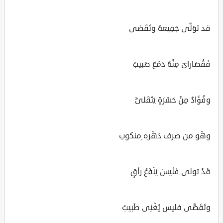
قد توَلَّى جَمِيعهُ وتَقَضى
فَقُصَاراىَ مِنْهُ دَمْعٌ صَبيبُ
وفُؤَادٌ مِنْ حَسْرَةٍ يَتَقَلىَّ
وهْو من صرف دَهْره ِمنكوب
قَدْ تولى فَلَيسَ يَنْفَعُ راَقٍ
وتَقَضَّى فليس يُغْنِى طَبيبُ