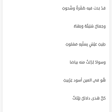
قدْ بَدَت فيه صُفْرَةٌ وشُحوبُ
وجَمَالٌ سُلِبتُهُ وَبَهاءٌ
طِيبُ عَيْشٍ بِسَلْبِهِ مَسْلوبُ
وسوادٌ بُدِّلتُ منه بياضا
هُو في العين أسود غِرْبيبُ
كلُّ هذى دلائلٌ بَيِّنَاتٌ