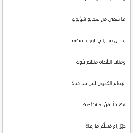
ما هَمى من سَحابةٍ شَؤْبوبُ
وعلى من يلي الوراثة منهم
ومناب الهُدَاةِ منهم يَنُوبُ
الإمام المُحيى لمن قد دَعاهُ
فهنيئاً ِلمَنْ له يَسْتَجيبُ
خَيْرُ راع مُسَلَّمٌ مَا رَعاهُ