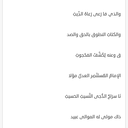
والذي مَا رَعى رَعاهُ الذِّيبُ
والكتابُ النطوق بالحق والصد
ق وعنه يُكَشَّفُ المَحْجوبُ
الإِمامُ المُستَنْصِر العدلُ موْلا
نَا سرَاجُ الدُّجى النَّسيبُ الحَسيبُ
ذاك مولى له الموالى عبيد