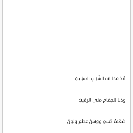
قَدْ مَحَا آيَة الشَّبَابِ المشِيبُ
ودَنَا للحِمَام منى الرقيبُ
ضَعْفُ جْسمٍ ووَهنُ عظمِ ولونٌ