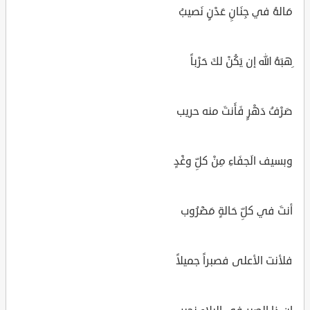
مَالهُ في جِنَانِِ عَدْنٍ نَصيبُ
ِهبَهُ الله إن يَكُنْ لكَ حَرْباً
صَرْفُ دَهْرٍ فَأَنتَ منه حريب
وبسيف الَجفَاءِ مِنْ كلِّ وغْدٍ
أنتَ في كلِّ حَالةٍ مَضْرُوب
فلأنت الأعلى فصبراً جميلاً