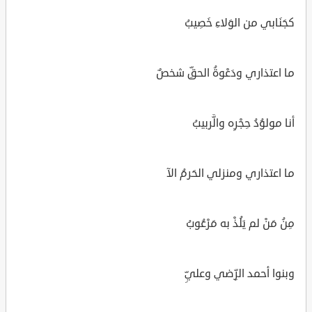
كجَنَابي من الوَلاءِ خَصِيبُ
ما اعتذاري ودَعْوةُ الحقِّ شخصٌ
أنا مولوُدُ حِجْرِه والَّربيبُ
ما اعتذاري ومنزلي الحَرمُ الآ
مِنُ مَنْ لم يَلُذْ به مَرْعُوبُ
وبنوا أحمد الرِّضي وعليِّ