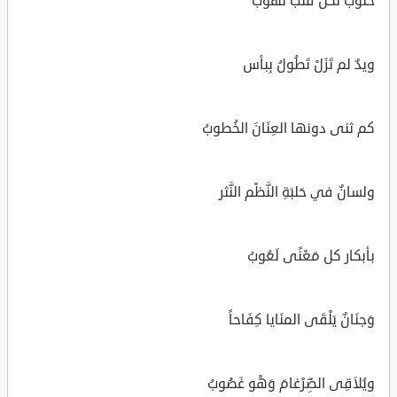
خَلَوبٌ لكل قَلْب نَهْوبُ
ويدٌ لم تَزَلْ تَطُولُ بِبأس
كم ثنى دونها العِنَانَ الخُطوبُ
ولسانٌ في حَلبَةِ النَّظْم النَّثر
بأبكار كل مَعْنًى لَعُوبُ
وَجنَانٌ يَلْقَى المنَايا كِفَاحاً
ويُلاَقِى الضِّرْغامَ وَهْو غَضُوبُ