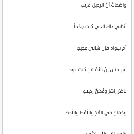
واضحاتٌ أنَّ الرحيل قريب
أتُرَاني ذاك الذي كنت قِدْماً
أم سِواه فإن شَانى عَجيِبُ
أين منى إنْ كنْتُ مَن كنت عود
ناضرٌ زاهرٌ وغُصْنٌ رَطِيبُ
وجَمَالٌ في القَدِّ واللَّفْظِ واللَّحظ