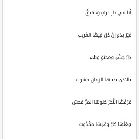
أنا في دار غربَةٍ وَحقِيقٌ
غَيْرُ بدْع إنْ ذَلَّ فِيهَا الغَريب
دارُ جهْدٍ ومحنةٍ وبَلاء
بالاذى طِيبها الزمان مشوب
عُرْفُهَا النُّكرُ حُلوها المرُّ فحش
فِعْلُها كلُّ وَعْدِها مكْذُوبُ