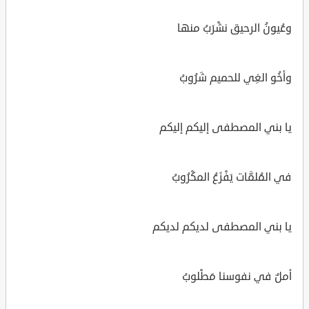
وعُيونُ الرحيق نشْرَبُ منها
وأخُو الغِي للحميم شَرُوبُ
يا بني المصطفى إليكم إليكم
في المُلمَّات يَفْزَعُ المكْرُوبُ
يا بني المصطفى لديكم لديكم
أملٌ في نفوسنا مَطْلوبُ