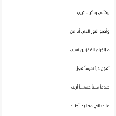
وكأني به تُراب تَريب
وأضيع النور الذي أنا من
ه لِلكِرام المُقَرَّبين نسيب
أمُذِلٌ دُراً نفيساً مُعِزٌ
صَدَفاً هيناً خسيساً أريب
ما عداني مما بدا أجنَابٌ