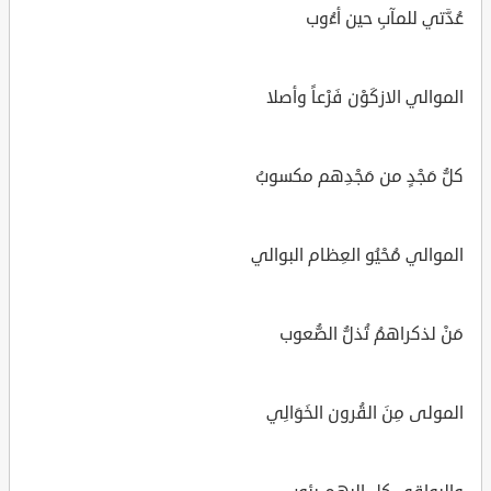
عُدَّتي للمآبِ حين أءُوب
الموالي الازكَوْن فَرْعاً وأصلا
كلُّ مَجْدٍ من مَجْدِهم مكسوبُ
الموالي مُحْيُو العِظام البوالي
مَنْ لذكراهمُ تُذلُّ الصُّعوب
المولى مِنَ القُرون الخَوَالِي