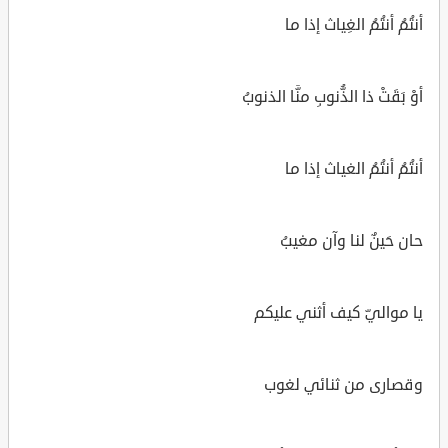
أنتُمُ أنتُمُ الغِياث إذا ما
أوْ بَقَتْ ذا الذُّنوبِ منَّا الذنوبُ
أنتُمُ أنتُمُ الغياث إذا ما
حان حَينٌ لنا وآن مغيبُ
يا مواليّ كيف أثني عليكم
وقصارى من ثنائي لغوب