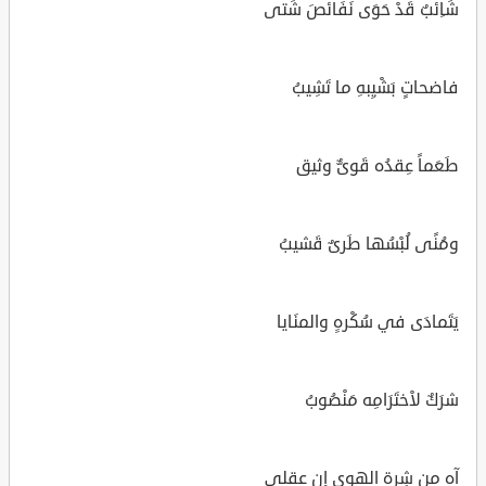
شَاِئبٌ قَدْ حَوَى نَفَائصَ شَتى
فاضحاتٍ بَشْيِبهِ ما تَشِيبُ
طَعَماً عِقدُه قَوىٌّ وثيق
ومُنًى لُبْسُها طَرىٌ قَشيبُ
يَتَمادَى في سُكْرهِِ والمنَايا
شرَكٌ لاْختَرَامِه مَنْصُوبُ
آه من شِرة الهوى إن عقلي