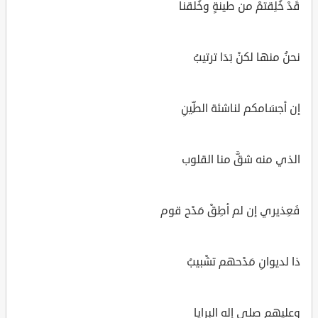
قَدْ خُلِقتمْ من طينةٍ وخُلقنا
نحنُ منها لكنْ بَدَا ترتيبُ
إن أجسَامكم لناشئة الطِّينِ
الذي منه شقَّ منا القلوب
فَعِذيري إن لم أطِقْ مَدْح قوم
ذا لديوانِ مَدْحهم تشْبيبُ
وعليهم صلى إله البرايا