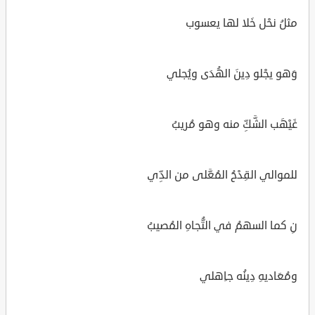
مثلُ نحْل خَلا لها يعسوب
وَهو يجْلو دِينَ الهُدَى ويُجلي
غَيْهَب الشَّكِّ منه وهو مُريبُ
للموالي القِدْحُ المُعَّلى من الدِّي
نِ كما السهمُ في التُّجاهِ المُصيبُ
ومُعَاديهِ دِينُه جاِهلي