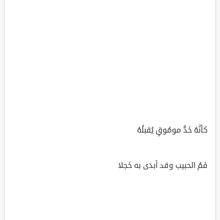
كأنَّهُ خَدُّ مومُوقٍ يُقبلُهُ
فَمُ الحبيب وقد أبدَى به خَجلا