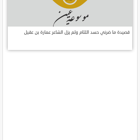
قصيدة ما ضرني حسد اللئام ولم يزل الشاعر عمارة بن عقيل