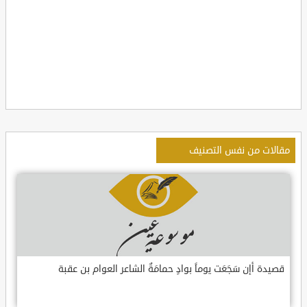
مقالات من نفس التصنيف
قصيدة أإن سَجَعَت يوماً بوادٍ حمامَةٌ الشاعر العوام بن عقبة