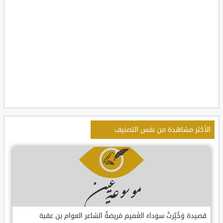
الأكثر مشاهدة من نفس التصنيف
قصيدة وَخُبِّرتُ سوداءَ الغَميم مَريضةٌ الشاعر العوام بن عقبة