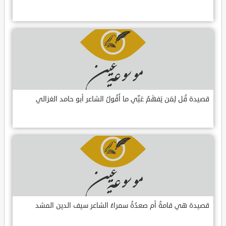
قصيدة قُل لِمَن يَفهَمُ عَنِّي ما أَقُولُ الشاعر أبو حامد الغزالي
قصيدة هي قامةُ أم صعدُةُ سمراءُ الشاعر سيف الدين المشد