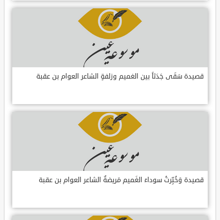
قصيدة سَقَى جَدَثاً بين الغميم وزلفةٍ الشاعر العوام بن عقبة
قصيدة وَخُبِّرتُ سوداءَ الغَميم مَريضةٌ الشاعر العوام بن عقبة