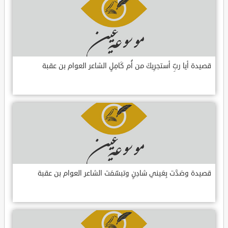
قصيدة أيا ربِّ أستجرِيكَ من أُم كَامِلٍ الشاعر العوام بن عقبة
قصيدة وصَدَّت بِعَيني شادِنٍ وتبسّمَت الشاعر العوام بن عقبة