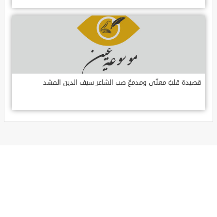
قصيدة قلبٌ معنّى ومدمعٌ صب الشاعر سيف الدين المشد