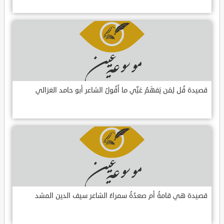
قصيدة قُل لِمَن يَفهَمُ عَنِّي ما أَقُولُ الشاعر أبو حامد الغزالي
قصيدة هي قامةُ أم صعدُةُ سمراءُ الشاعر سيف الدين المشد