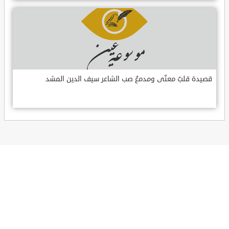
قصيدة قلبٌ معنّى ومدمعٌ صب الشاعر سيف الدين المشد