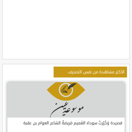
الأكثر مشاهدة من نفس التصنيف
قصيدة وَخُبِّرتُ سوداءَ الغَميم مَريضةٌ الشاعر العوام بن عقبة