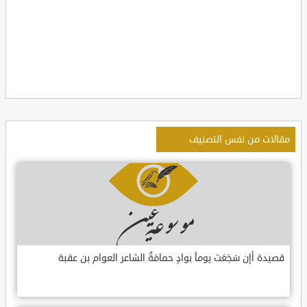
مقالات من نفس التصنيف
قصيدة أإن سَجَعَت يوماً بوادٍ حمامَةٌ الشاعر العوام بن عقبة