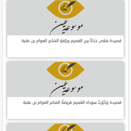
قصيدة سَقَى جَدَثاً بين الغميم وزلفةٍ الشاعر العوام بن عقبة
قصيدة وَخُبِّرتُ سوداءَ الغَميم مَريضةٌ الشاعر العوام بن عقبة