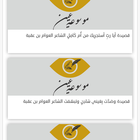
قصيدة أيا ربِّ أستجرِيكَ من أُم كَامِلٍ الشاعر العوام بن عقبة
قصيدة وصَدَّت بِعَيني شادِنٍ وتبسّمَت الشاعر العوام بن عقبة