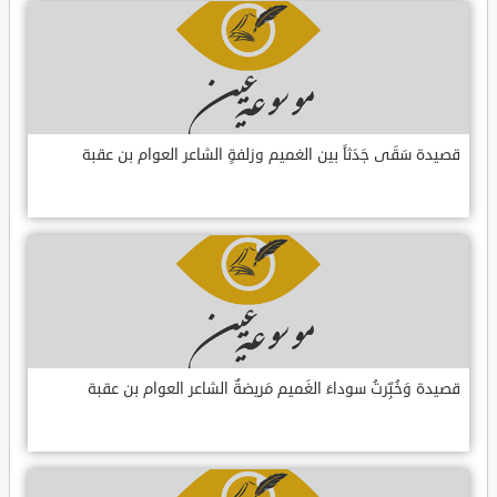
قصيدة سَقَى جَدَثاً بين الغميم وزلفةٍ الشاعر العوام بن عقبة
قصيدة وَخُبِّرتُ سوداءَ الغَميم مَريضةٌ الشاعر العوام بن عقبة