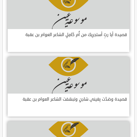
قصيدة أيا ربِّ أستجرِيكَ من أُم كَامِلٍ الشاعر العوام بن عقبة
قصيدة وصَدَّت بِعَيني شادِنٍ وتبسّمَت الشاعر العوام بن عقبة