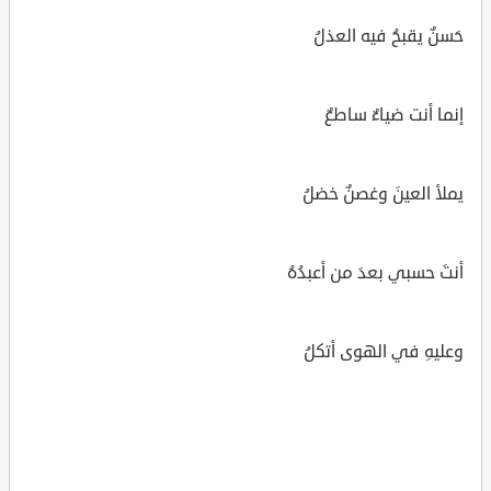
حَسنٌ يقبحُ فيه العذلُ
إنما أنت ضياءٌ ساطعٌ
يملأ العينَ وغصنٌ خضلُ
أنتَ حسبي بعدَ من أعبدُهُ
وعليهِ في الهوى أتكلُ