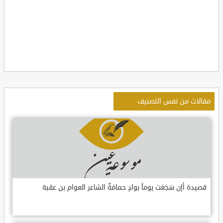
مقالات من نفس التصنيف
قصيدة أإن سَجَعَت يوماً بوادٍ حمامَةٌ الشاعر العوام بن عقبة