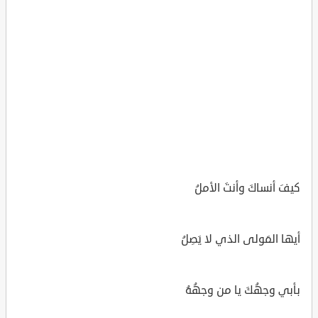
كيفَ أنساكَ وأنتَ الأملُ
أيها المَولى الذي لا يَصِلُ
بأبي وجهُكَ يا من وجهُهُ