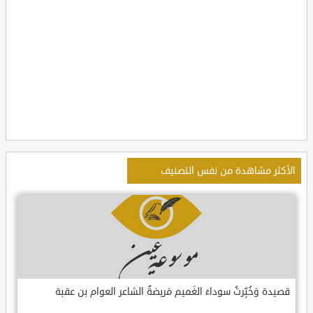
الأكثر مشاهدة من نفس التصنيف
قصيدة وَخُبِّرتُ سوداءَ الغَميم مَريضةٌ الشاعر العوام بن عقبة