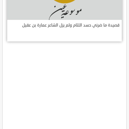
قصيدة ما ضرني حسد اللئام ولم يزل الشاعر عمارة بن عقيل