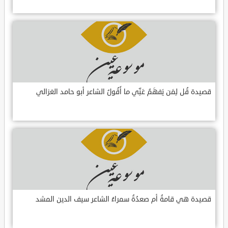
قصيدة قُل لِمَن يَفهَمُ عَنِّي ما أَقُولُ الشاعر أبو حامد الغزالي
قصيدة هي قامةُ أم صعدُةُ سمراءُ الشاعر سيف الدين المشد