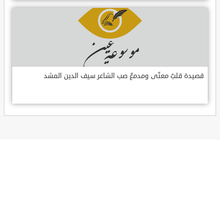
قصيدة قلبٌ معنّى ومدمعٌ صب الشاعر سيف الدين المشد