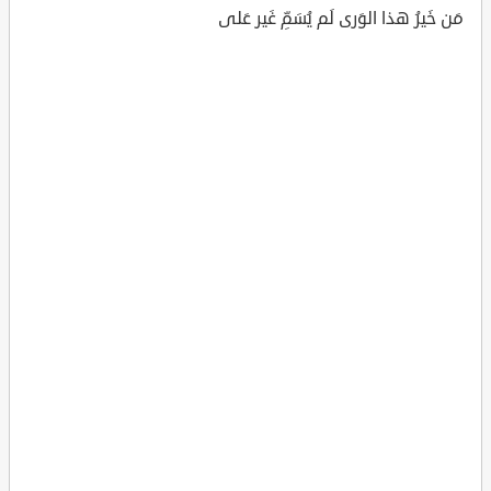
مَن خَيرُ هذا الوَرى لَم يُسَمِّ غَير عَلى