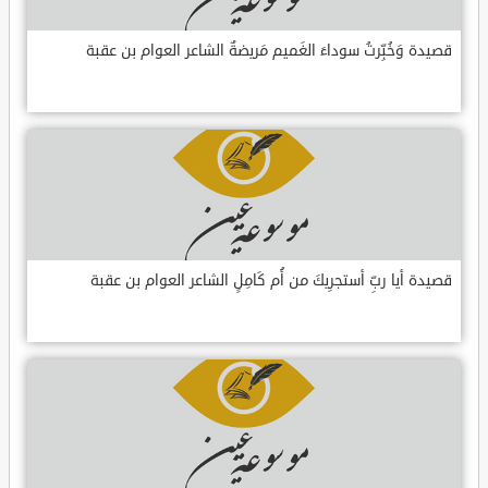
قصيدة وَخُبِّرتُ سوداءَ الغَميم مَريضةٌ الشاعر العوام بن عقبة
قصيدة أيا ربِّ أستجرِيكَ من أُم كَامِلٍ الشاعر العوام بن عقبة