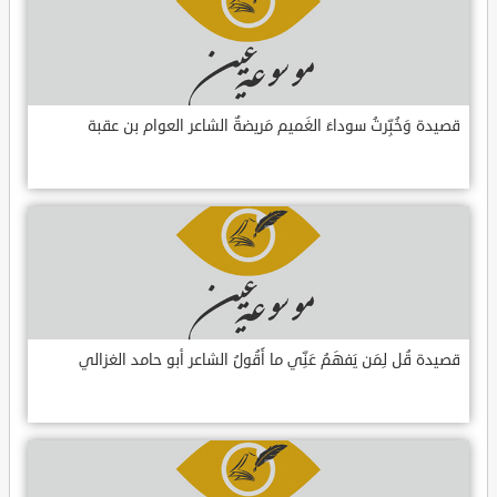
قصيدة وَخُبِّرتُ سوداءَ الغَميم مَريضةٌ الشاعر العوام بن عقبة
قصيدة قُل لِمَن يَفهَمُ عَنِّي ما أَقُولُ الشاعر أبو حامد الغزالي