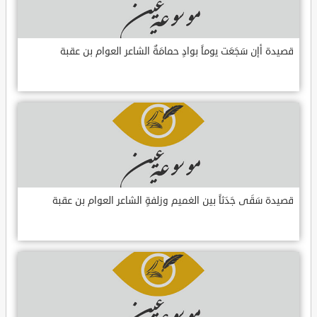
قصيدة أإن سَجَعَت يوماً بوادٍ حمامَةٌ الشاعر العوام بن عقبة
قصيدة سَقَى جَدَثاً بين الغميم وزلفةٍ الشاعر العوام بن عقبة