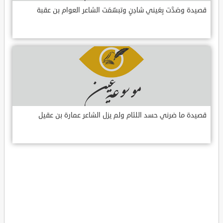
قصيدة وصَدَّت بِعَيني شادِنٍ وتبسّمَت الشاعر العوام بن عقبة
قصيدة ما ضرني حسد اللئام ولم يزل الشاعر عمارة بن عقيل