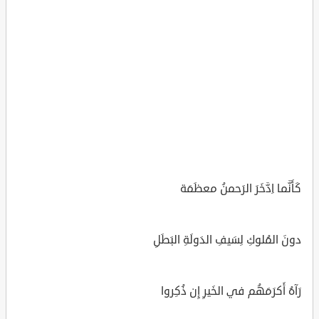
كَأَنَّما اِدَّخَرَ الرَحمنُ معظَمَة
دونَ المُلوكِ لِسَيفِ الدَولَةِ البَطَلِ
رَآهُ أَكرَمَهُم في الخَيرِ إِن ذُكِروا