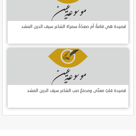
قصيدة هي قامةُ أم صعدُةُ سمراءُ الشاعر سيف الدين المشد
قصيدة قلبٌ معنّى ومدمعٌ صب الشاعر سيف الدين المشد