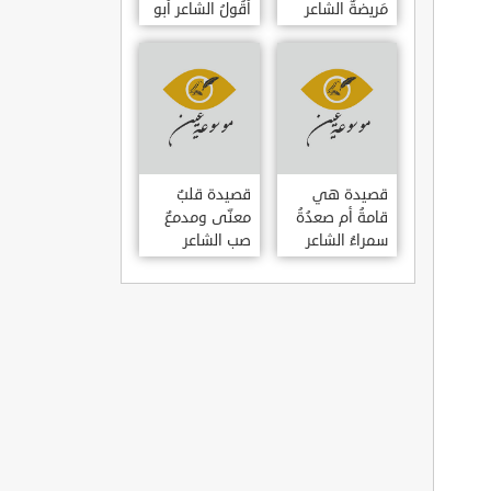
مَريضةٌ الشاعر
أَقُولُ الشاعر أبو
العوام بن عقبة
حامد الغزالي
قصيدة هي
قصيدة قلبٌ
قامةُ أم صعدُةُ
معنّى ومدمعٌ
سمراءُ الشاعر
صب الشاعر
سيف الدين
سيف الدين
المشد
المشد