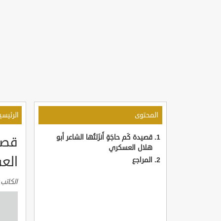
المحتوى
الرئيسي
قصيدة كَم حاجَةٍ أَنزَلتُها الشاعر أبو
قصيد
هلال العسكري
الع
المراجع
الكاتب