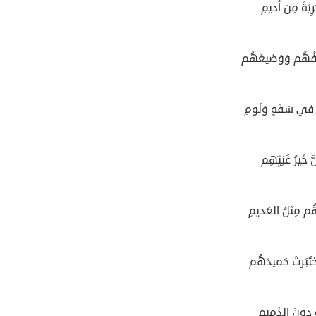
َرِيَةَ مِن أَديمِ
فُهُم وَوَضيعُهُم
 في سَفَهٍ وَلَومِ
 خَيرُ غَنِيِّهِم
ُهُم مِثلُ العَديمِ
ِختَبَرتَ حَميدَهُم
هُ دونَ الذَميمِ