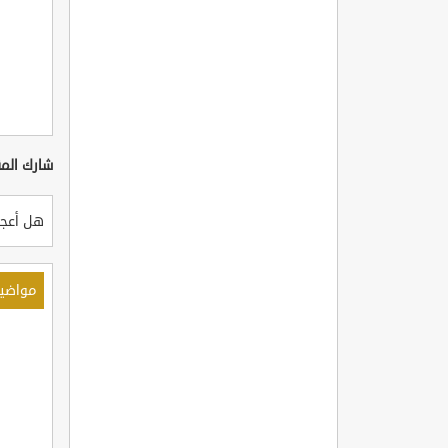
شارك المق
هل أعجب
مواضي