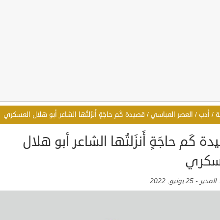
ة
/
أدب
/
العصر العباسي
/
قصيدة كَم حاجَةٍ أَنزَلتُها الشاعر أبو هلال العسكري
ة كَم حاجَةٍ أَنزَلتُها الشاعر أبو هلال
سكري
:
المدير
-
25 يونيو, 2022