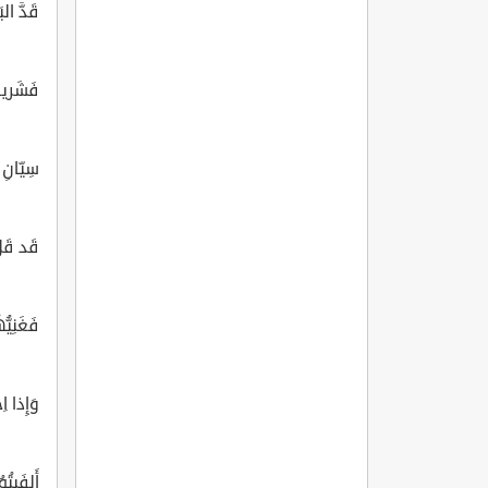
قَدَّ الب
فَشَري
سِيّانِ
قَد قَلَّ
فَغَنِيّ
وَإِذا ا
أَلفَيتُ