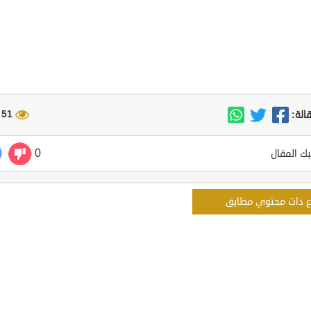
51 مشاهدة
الة:
0
ك المقال
ع ذات محتوي مطابق