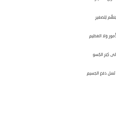
بَنهُم لِلصَغيرِ
أُمورِ وَلا العَظيمِ
ِلى كِبَرِ الجُسو
 تَسَل دَفعَ الجَسيمِ