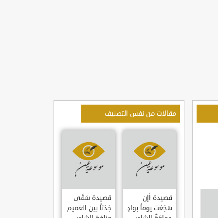
مقالات من نفس التصنيف
قصيدة أإن
قصيدة سَقَى
سَجَعَت يوماً بوادٍ
جَدَثاً بين الغميم