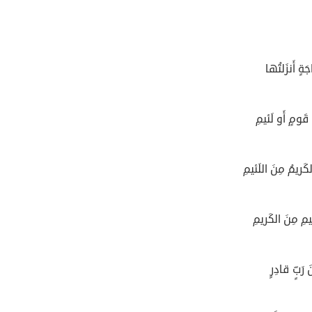
ةٍ أَنزَلتُها
 قَومٍ أَو لَئيمِ
لكَريمُ مِنَ اللَئيمِ
ئيمِ مِنَ الكَريمِ
رَبٍّ قادِرٍ