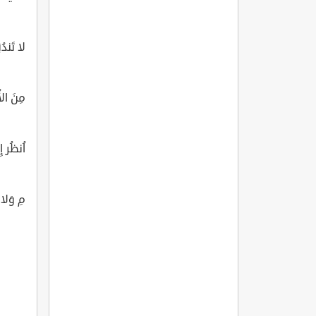
لا تَندُ
مِنَ ال
اُنظُر إ
مِ وَلا