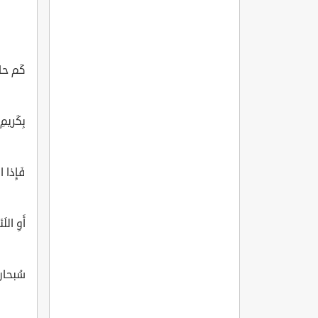
كَم حاجَ
بِكَريمِ
فَإِذا ا
أَوِ اللَ
سُبحانَ 