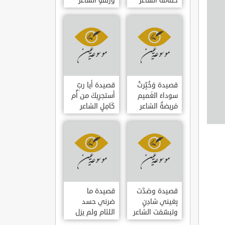
حمامَةٌ الشاعر
وزلفةٍ الشاعر
العوام بن عقبة
العوام بن عقبة
قصيدة وَخُبِّرتُ
قصيدة أيا ربِّ
سوداءَ الغَميم
أستجرِيكَ من أُم
مَريضةٌ الشاعر
كَامِلٍ الشاعر
العوام بن عقبة
العوام بن عقبة
قصيدة وصَدَّت
قصيدة ما
بِعَيني شادِنٍ
ضرني حسد
وتبسّمَت الشاعر
اللئام ولم يزل
العوام بن عقبة
الشاعر عمارة بن