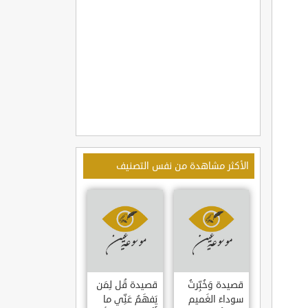
الأكثر مشاهدة من نفس التصنيف
قصيدة وَخُبِّرتُ
قصيدة قُل لِمَن
سوداءَ الغَميم
يَفهَمُ عَنِّي ما