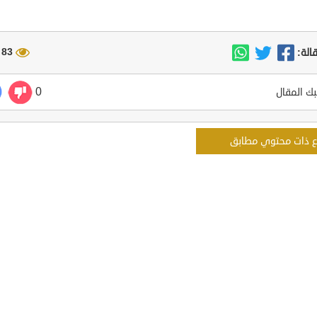
83 مشاهدة
الة:
0
ك المقال
ع ذات محتوي مطابق