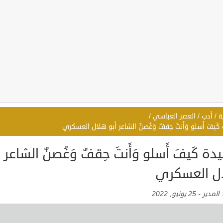
ة
/
أدب
/
العصر العباسي
/
َيفَ أَسلو وَأَنتَ حِقفٌ وَغُصنٌ الشاعر أبو هلال العسكري
ة كَيفَ أَسلو وَأَنتَ حِقفٌ وَغُصنٌ الشاعر أ
ل العسكري
:
المدير
-
25 يونيو, 2022