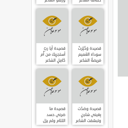
حمامَةٌ الشاعر
وزلفةٍ الشاعر
العوام بن عقبة
العوام بن عقبة
قصيدة وَخُبِّرتُ
قصيدة أيا ربِّ
سوداءَ الغَميم
أستجرِيكَ من أُم
مَريضةٌ الشاعر
كَامِلٍ الشاعر
العوام بن عقبة
العوام بن عقبة
قصيدة وصَدَّت
قصيدة ما
بِعَيني شادِنٍ
ضرني حسد
وتبسّمَت الشاعر
اللئام ولم يزل
العوام بن عقبة
الشاعر عمارة بن