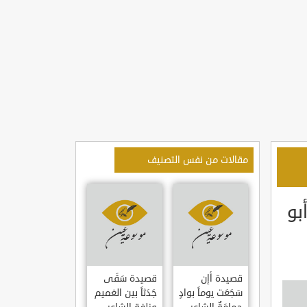
مقالات من نفس التصنيف
بو
قصيدة أإن
قصيدة سَقَى
سَجَعَت يوماً بوادٍ
جَدَثاً بين الغميم