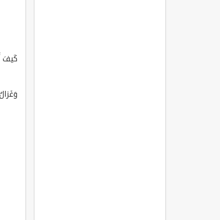
كَيفَ أ
وَغَزالٌ