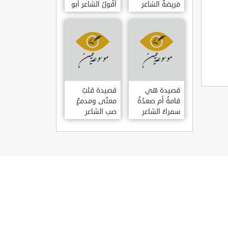
مَريضةٌ الشاعر
أَقُولُ الشاعر أبو
العوام بن عقبة
حامد الغزالي
قصيدة هي
قصيدة قلبٌ
قامةُ أم صعدُةُ
معنّى ومدمعٌ
سمراءُ الشاعر
صب الشاعر
سيف الدين
سيف الدين
المشد
المشد