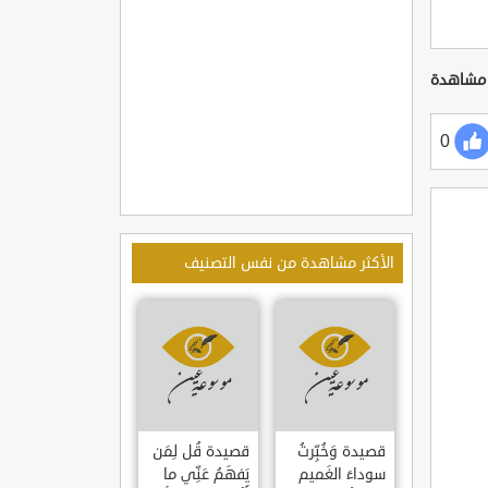
0
الأكثر مشاهدة من نفس التصنيف
قصيدة وَخُبِّرتُ
قصيدة قُل لِمَن
سوداءَ الغَميم
يَفهَمُ عَنِّي ما