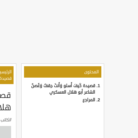
المحتوى
الرئيسي
قصيدة ك
قصيدة كَيفَ أَسلو وَأَنتَ حِقفٌ وَغُصنٌ
الشاعر أبو هلال العسكري
قصيد
المراجع
هلا
الكاتب