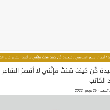
ة
/
أدب
/
العصر العباسي
/
قصيدة كُن كيفَ شِئتَ فإنَّني لا أقصرُ الشاعر خالد الك
ة كُن كيفَ شِئتَ فإنَّني لا أقصرُ الشاعر
 الكاتب
:
المدير
-
25 يونيو, 2022