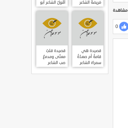
مَريضةٌ الشاعر
أَقُولُ الشاعر أبو
العوام بن عقبة
حامد الغزالي
0
قصيدة هي
قصيدة قلبٌ
قامةُ أم صعدُةُ
معنّى ومدمعٌ
سمراءُ الشاعر
صب الشاعر
سيف الدين
سيف الدين
المشد
المشد