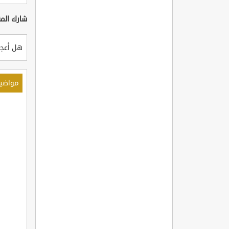
شارك المق
هل أعجب
مواضي