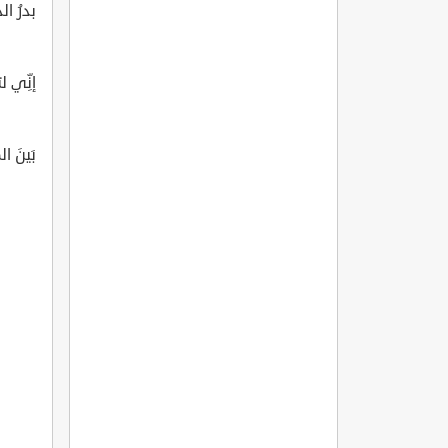
بدرُ ا
إنِّي 
بَينَ ال