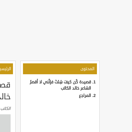
المحتوى
الرئيسي
قصيدة كُن كيفَ شِئتَ فإنَّني لا أقصرُ
قصيد
الشاعر خالد الكاتب
خالد
المراجع
الكاتب