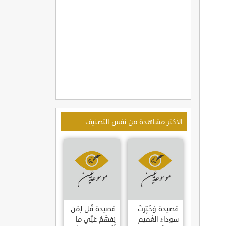
الأكثر مشاهدة من نفس التصنيف
قصيدة وَخُبِّرتُ
قصيدة قُل لِمَن
سوداءَ الغَميم
يَفهَمُ عَنِّي ما