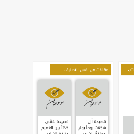
اتب
مقالات من نفس التصنيف
قصيدة أإن
قصيدة سَقَى
سَجَعَت يوماً بوادٍ
جَدَثاً بين الغميم