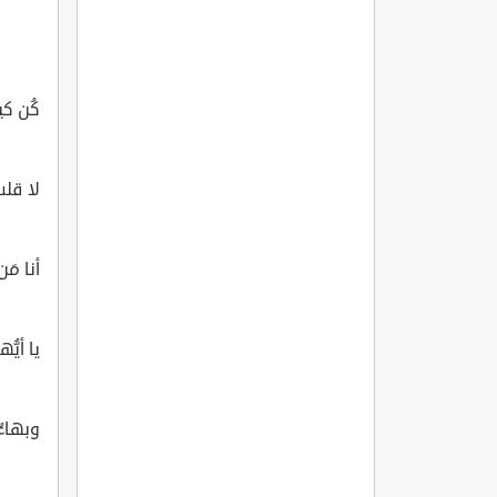
كُن كي
لا قلب
أنا مَن
يا أيُّه
وبهاءُ