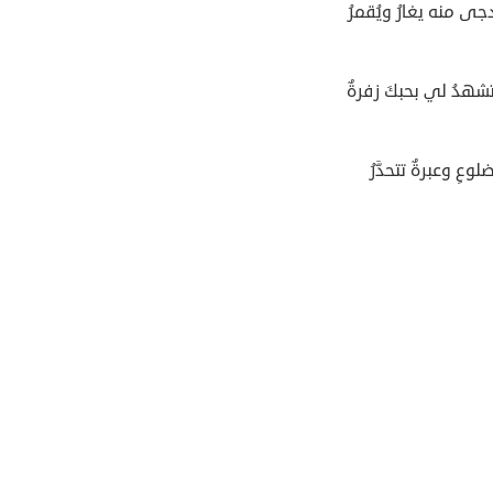
لدجى منه يغارُ ويُقمرُ
لتشهدُ لي بحبكَ زفرةٌ
ضلوعِ وعبرةٌ تتحدَّرُ