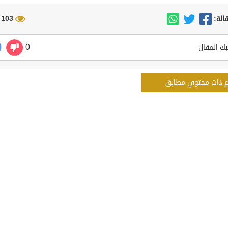
103 مشاهدة
الة:
0
ك المقال
ع ذات محتوي مطابق