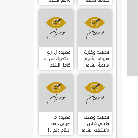
حمامَةٌ الشاعر
وزلفةٍ الشاعر
العوام بن عقبة
العوام بن عقبة
قصيدة وَخُبِّرتُ
قصيدة أيا ربِّ
سوداءَ الغَميم
أستجرِيكَ من أُم
مَريضةٌ الشاعر
كَامِلٍ الشاعر
العوام بن عقبة
العوام بن عقبة
قصيدة وصَدَّت
قصيدة ما
بِعَيني شادِنٍ
ضرني حسد
وتبسّمَت الشاعر
اللئام ولم يزل
العوام بن عقبة
الشاعر عمارة بن