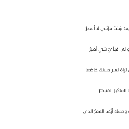
فَ شِئتَ فإنَّني لا أقصرُ
َ لي فبأيِّ شيٍ أصبرُ
 تراهُ لغيرِ حسنِكَ خاضعا
ا المتكبرُ المُتبخترُ
 وجهكَ أيُّها القمرُ الذي