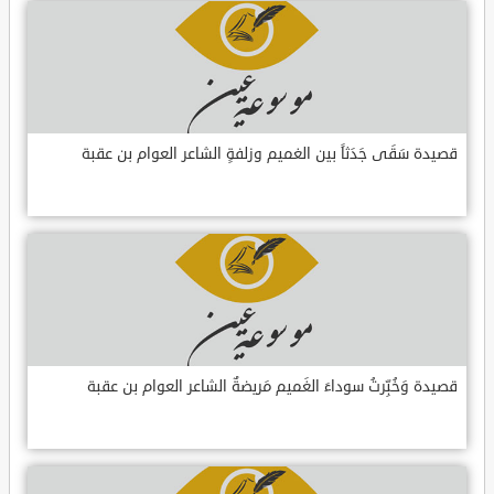
قصيدة سَقَى جَدَثاً بين الغميم وزلفةٍ الشاعر العوام بن عقبة
قصيدة وَخُبِّرتُ سوداءَ الغَميم مَريضةٌ الشاعر العوام بن عقبة