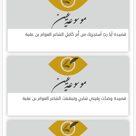
قصيدة أيا ربِّ أستجرِيكَ من أُم كَامِلٍ الشاعر العوام بن عقبة
قصيدة وصَدَّت بِعَيني شادِنٍ وتبسّمَت الشاعر العوام بن عقبة