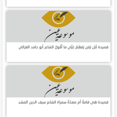
قصيدة قُل لِمَن يَفهَمُ عَنِّي ما أَقُولُ الشاعر أبو حامد الغزالي
قصيدة هي قامةُ أم صعدُةُ سمراءُ الشاعر سيف الدين المشد