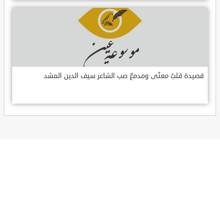
قصيدة قلبٌ معنّى ومدمعٌ صب الشاعر سيف الدين المشد