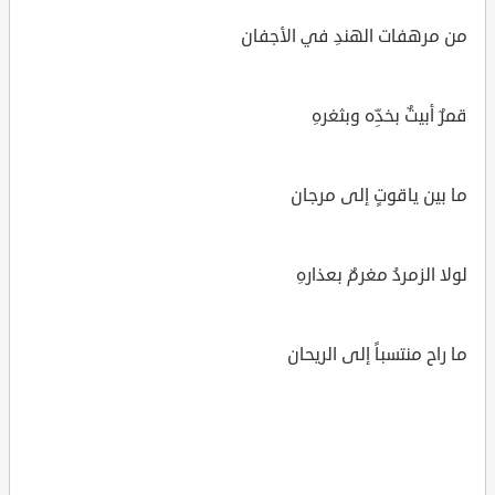
من مرهفات الهندِ في الأجفان
قمرٌ أبيتٌ بخدِّه وبثغرهِ
ما بين ياقوتٍ إلى مرجان
لولا الزمردُ مغرمٌ بعذارهِ
ما راح منتسباً إلى الريحان