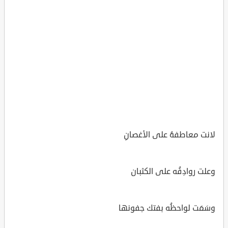
لانت معاطفهُ على الأغصانِ
وعلت روادِفُه على الكثبان
وسَمَت لواحظُه بفتك جفونها