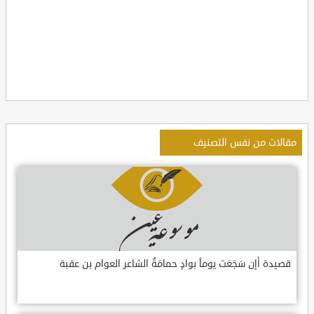
مقالات من نفس التصنيف
قصيدة أإن سَجَعَت يوماً بوادٍ حمامَةٌ الشاعر العوام بن عقبة