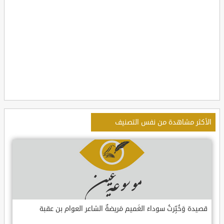
الأكثر مشاهدة من نفس التصنيف
قصيدة وَخُبِّرتُ سوداءَ الغَميم مَريضةٌ الشاعر العوام بن عقبة