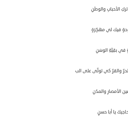
ركِ الأحبابِ والوطَنِ
ةٍ فيك لي مهجِّرَةٍ
 في بقِيَّةِ الوسَنِ
رِّ والقرِّ كي تولّى على الب
ن الأمصارِ والمدُنِ
اجيكَ يا أبا حسنٍ