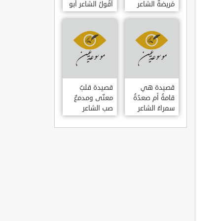
مَريضةٌ الشاعر
أَقُولُ الشاعر أبو
العوام بن عقبة
حامد الغزالي
قصيدة هي
قصيدة قلبٌ
قامةُ أم صعدُةُ
معنّى ومدمعٌ
سمراءُ الشاعر
صب الشاعر
سيف الدين
سيف الدين
المشد
المشد