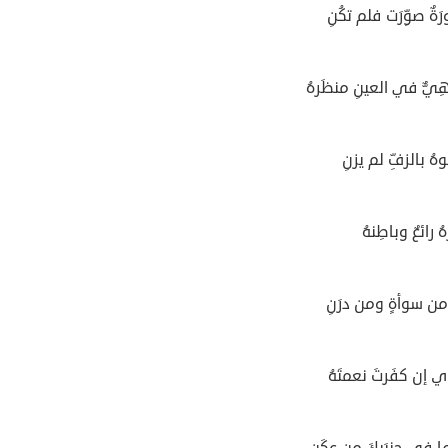
ةٌ صوِّرَت فلم تكُنِ
ِيٌّ في العينِ منظَرهُ
وهُ بالزفِّ لم يزنِ
 رائعٌ وباطِنهُ
من سوأةٍ ومن درَنِ
ذي إن كفَرتَ نعمتَهُ
ما في جنبَيكَ من عكَنِ