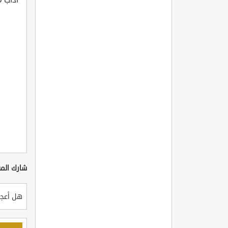
شارك المق
هل أعجب