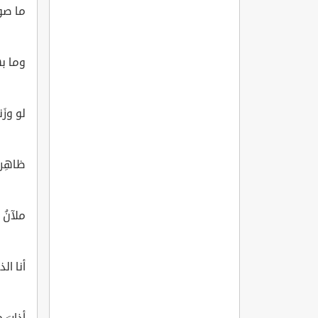
ما صورَ
وما به
لو وزَن
ظاهِرهُ
ملآنُ 
أنا ال
أذابَ 