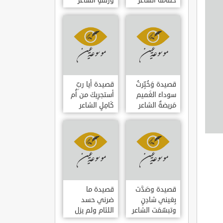
حمامَةٌ الشاعر
وزلفةٍ الشاعر
العوام بن عقبة
العوام بن عقبة
قصيدة وَخُبِّرتُ
قصيدة أيا ربِّ
سوداءَ الغَميم
أستجرِيكَ من أُم
مَريضةٌ الشاعر
كَامِلٍ الشاعر
العوام بن عقبة
العوام بن عقبة
قصيدة وصَدَّت
قصيدة ما
بِعَيني شادِنٍ
ضرني حسد
وتبسّمَت الشاعر
اللئام ولم يزل
العوام بن عقبة
الشاعر عمارة بن