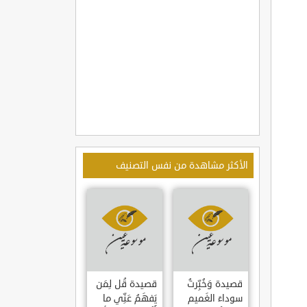
الأكثر مشاهدة من نفس التصنيف
قصيدة وَخُبِّرتُ
قصيدة قُل لِمَن
سوداءَ الغَميم
يَفهَمُ عَنِّي ما