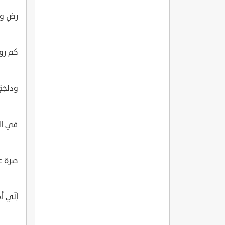
رضِ وت
كم روح
ودلجَةٍ
في الح
صرة عي
إنّي أح