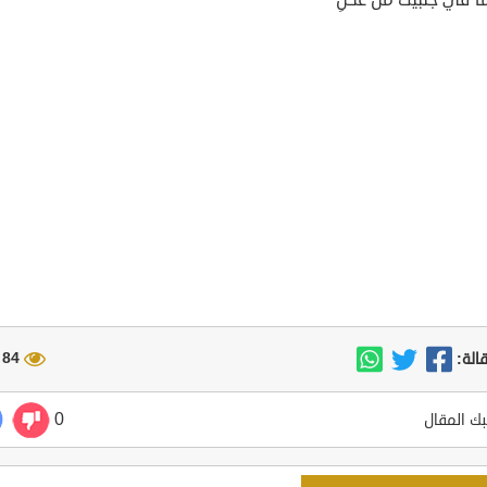
84 مشاهدة
الة:
0
ك المقال