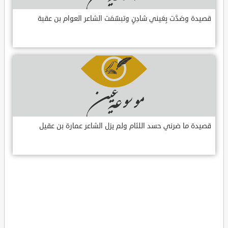
قصيدة وصَدَّت بِعَيني شادِنٍ وتبسّمَت الشاعر العوام بن عقبة
قصيدة ما ضرني حسد اللئام ولم يزل الشاعر عمارة بن عقيل