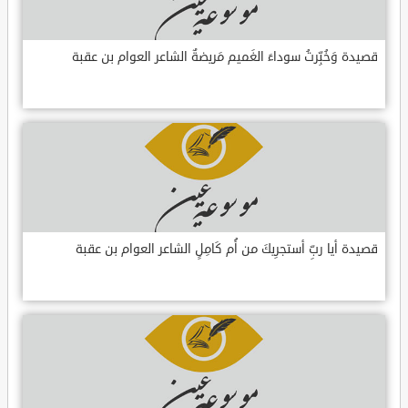
قصيدة وَخُبِّرتُ سوداءَ الغَميم مَريضةٌ الشاعر العوام بن عقبة
قصيدة أيا ربِّ أستجرِيكَ من أُم كَامِلٍ الشاعر العوام بن عقبة