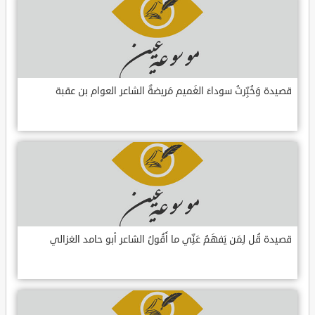
قصيدة وَخُبِّرتُ سوداءَ الغَميم مَريضةٌ الشاعر العوام بن عقبة
قصيدة قُل لِمَن يَفهَمُ عَنِّي ما أَقُولُ الشاعر أبو حامد الغزالي