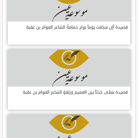
قصيدة أإن سَجَعَت يوماً بوادٍ حمامَةٌ الشاعر العوام بن عقبة
قصيدة سَقَى جَدَثاً بين الغميم وزلفةٍ الشاعر العوام بن عقبة