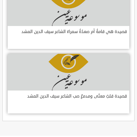
قصيدة هي قامةُ أم صعدُةُ سمراءُ الشاعر سيف الدين المشد
قصيدة قلبٌ معنّى ومدمعٌ صب الشاعر سيف الدين المشد