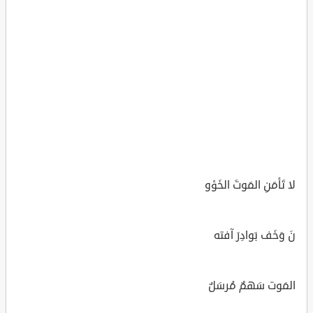
لا تَأمَنِ المَوتَ الخَؤو
نَ وَخَف بَوادِرَ آفته
المَوت سَهمٌ مُرسَلٌ