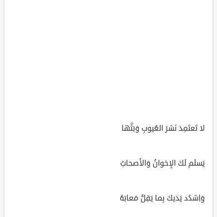
لا تَعتَمِدَ نَشرَ العُيوبِ وَبَثَّها
يَسلَم لَكَ الإِخوانُ وَالأَصحابُ
وَاِشدُد يَدَيكَ بِما يَقِلُّ مَعابَهُ