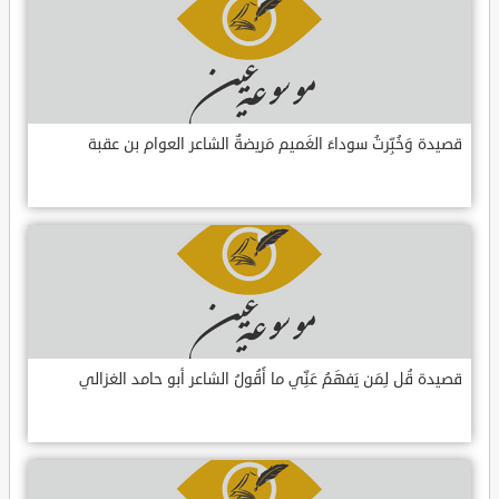
قصيدة وَخُبِّرتُ سوداءَ الغَميم مَريضةٌ الشاعر العوام بن عقبة
قصيدة قُل لِمَن يَفهَمُ عَنِّي ما أَقُولُ الشاعر أبو حامد الغزالي