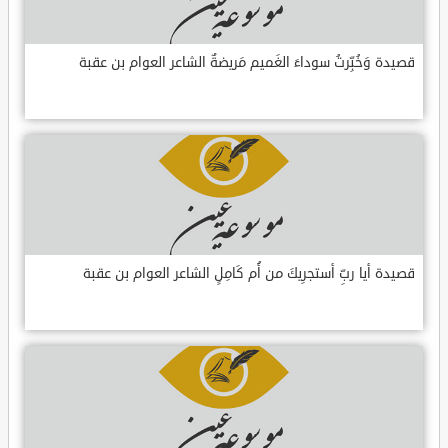
قصيدة وَخُبِّرتُ سوداءَ الغَميم مَريضةٌ الشاعر العوام بن عقبة
قصيدة أيا ربِّ أستجرِيكَ من أُم كَامِلٍ الشاعر العوام بن عقبة