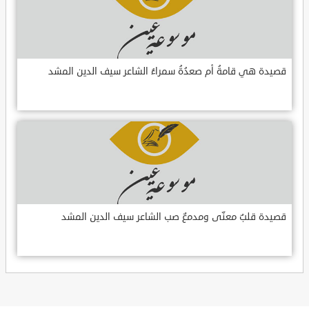
قصيدة هي قامةُ أم صعدُةُ سمراءُ الشاعر سيف الدين المشد
قصيدة قلبٌ معنّى ومدمعٌ صب الشاعر سيف الدين المشد