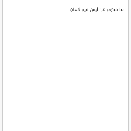
ما فيهِم مَن لَيسَ فيهِ مُعابُ