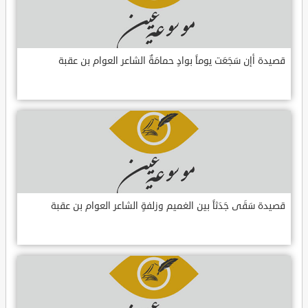
قصيدة أإن سَجَعَت يوماً بوادٍ حمامَةٌ الشاعر العوام بن عقبة
قصيدة سَقَى جَدَثاً بين الغميم وزلفةٍ الشاعر العوام بن عقبة