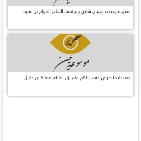
قصيدة وصَدَّت بِعَيني شادِنٍ وتبسّمَت الشاعر العوام بن عقبة
قصيدة ما ضرني حسد اللئام ولم يزل الشاعر عمارة بن عقيل