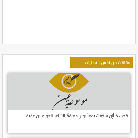
مقالات من نفس التصنيف
قصيدة أإن سَجَعَت يوماً بوادٍ حمامَةٌ الشاعر العوام بن عقبة