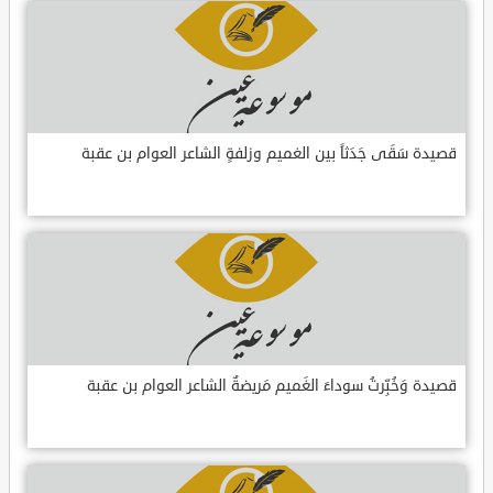
قصيدة سَقَى جَدَثاً بين الغميم وزلفةٍ الشاعر العوام بن عقبة
قصيدة وَخُبِّرتُ سوداءَ الغَميم مَريضةٌ الشاعر العوام بن عقبة