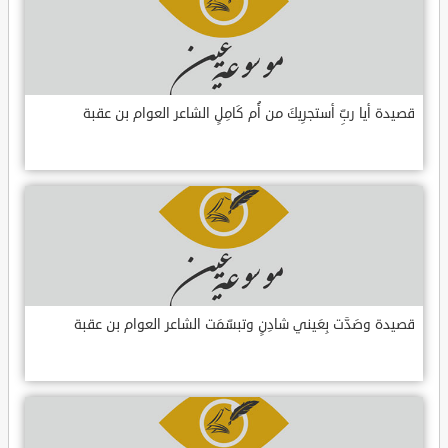
قصيدة أيا ربِّ أستجرِيكَ من أُم كَامِلٍ الشاعر العوام بن عقبة
قصيدة وصَدَّت بِعَيني شادِنٍ وتبسّمَت الشاعر العوام بن عقبة