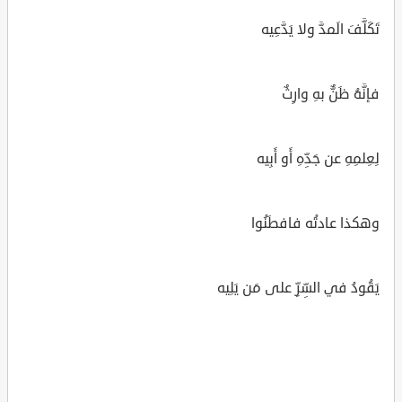
تَكَلَّفَ الَمدَّ ولا يَدَّعِيه
فإنَّهُ ظَنٌّ بهِ وارِثٌ
لِعِلمِهِ عن جَدِّهِ أَو أَبِيه
وهكذا عادتُه فافطَنُوا
يَقُودُ في السِّرِّ على مَن يَلِيه