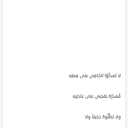
لا تَعذلُوُا الكافِي على فِعلِه
فُعذرُهُ يَقضِي على عاذلِيه
ولا تَظُنُّوهُ دَخِيلاً ولا