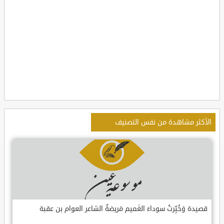
الأكثر مشاهدة من نفس التصنيف
قصيدة وَخُبِّرتُ سوداءَ الغَميم مَريضةٌ الشاعر العوام بن عقبة