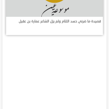
قصيدة ما ضرني حسد اللئام ولم يزل الشاعر عمارة بن عقيل