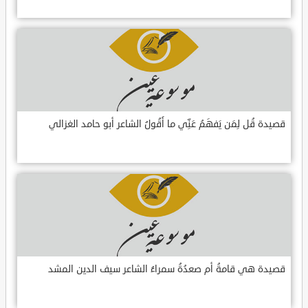
قصيدة قُل لِمَن يَفهَمُ عَنِّي ما أَقُولُ الشاعر أبو حامد الغزالي
قصيدة هي قامةُ أم صعدُةُ سمراءُ الشاعر سيف الدين المشد