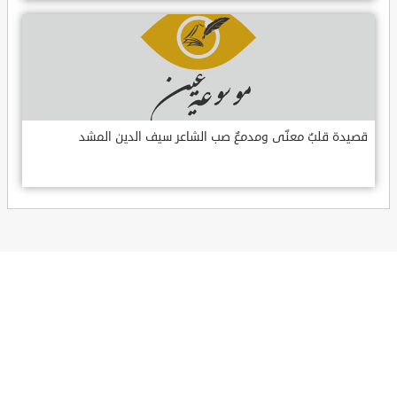
قصيدة قلبٌ معنّى ومدمعٌ صب الشاعر سيف الدين المشد