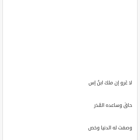
لا غَرو إن ملكَ ابنُ إس
حاقَ وساعده القَدَر
وصفت له الدنيا وخص