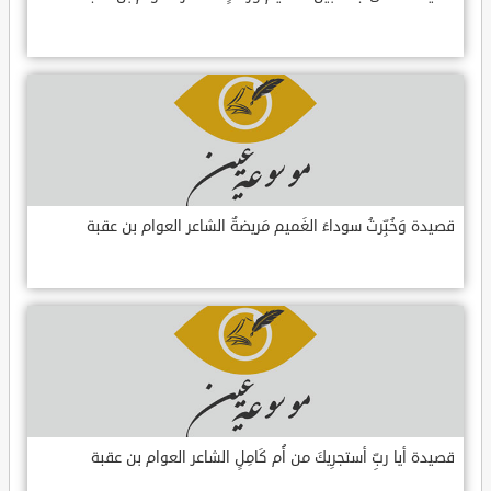
قصيدة وَخُبِّرتُ سوداءَ الغَميم مَريضةٌ الشاعر العوام بن عقبة
قصيدة أيا ربِّ أستجرِيكَ من أُم كَامِلٍ الشاعر العوام بن عقبة