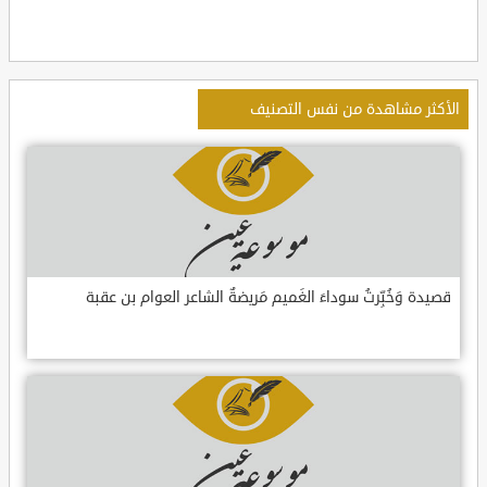
الأكثر مشاهدة من نفس التصنيف
قصيدة وَخُبِّرتُ سوداءَ الغَميم مَريضةٌ الشاعر العوام بن عقبة