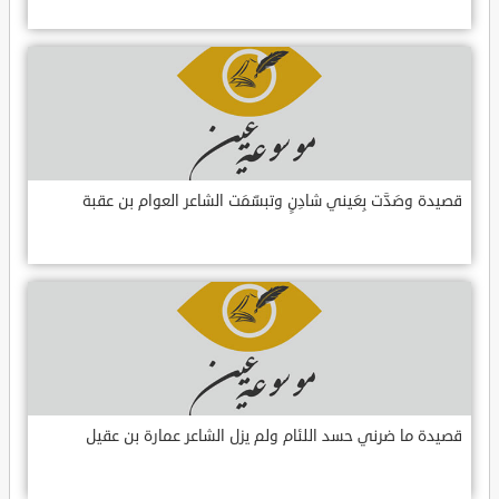
قصيدة وصَدَّت بِعَيني شادِنٍ وتبسّمَت الشاعر العوام بن عقبة
قصيدة ما ضرني حسد اللئام ولم يزل الشاعر عمارة بن عقيل