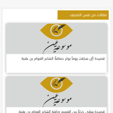
مقالات من نفس التصنيف
قصيدة أإن سَجَعَت يوماً بوادٍ حمامَةٌ الشاعر العوام بن عقبة
قصيدة سَقَى جَدَثاً بين الغميم وزلفةٍ الشاعر العوام بن عقبة