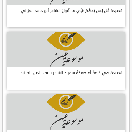
قصيدة قُل لِمَن يَفهَمُ عَنِّي ما أَقُولُ الشاعر أبو حامد الغزالي
قصيدة هي قامةُ أم صعدُةُ سمراءُ الشاعر سيف الدين المشد