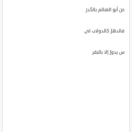
صَ أبو الغنائم بالكَدرَ
فالدهرُ كالدولاب لي
س يدورُ إلا بالبقر