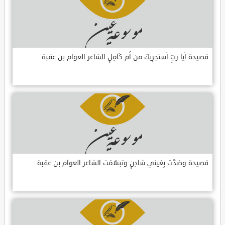
قصيدة أيا ربِّ أستجرِيكَ من أُم كَامِلٍ الشاعر العوام بن عقبة
قصيدة وصَدَّت بِعَيني شادِنٍ وتبسّمَت الشاعر العوام بن عقبة