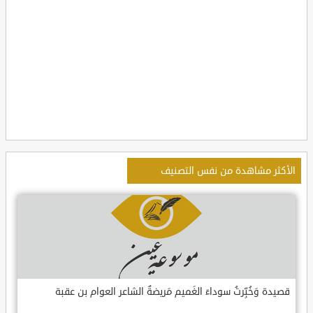
الأكثر مشاهدة من نفس التصنيف
قصيدة وَخُبِّرتُ سوداءَ الغَميم مَريضةٌ الشاعر العوام بن عقبة