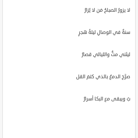
لا يزورُ الصباحُ مَن لا يُزارُ
سنةٌ في الوصالِ ليلةُ هجرٍ
ليتَني متُّ والليالي قصارُ
صرَّحَ الدمعُ بالذي كتمَ القل
بُ ويبقى مع البكا أسرارُ