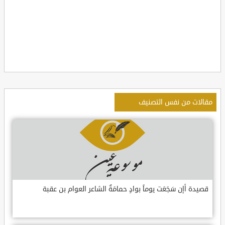
مقالات من نفس التصنيف
قصيدة أإن سَجَعَت يوماً بوادٍ حمامَةٌ الشاعر العوام بن عقبة