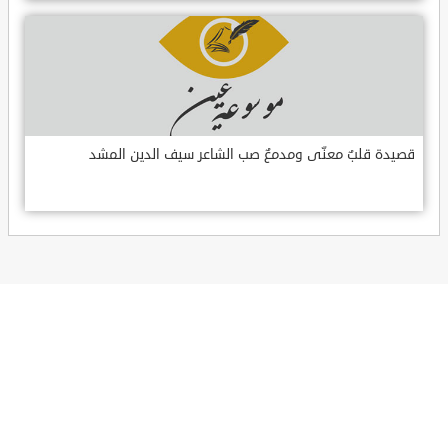
قصيدة قلبٌ معنّى ومدمعٌ صب الشاعر سيف الدين المشد