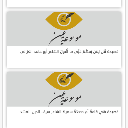
قصيدة قُل لِمَن يَفهَمُ عَنِّي ما أَقُولُ الشاعر أبو حامد الغزالي
قصيدة هي قامةُ أم صعدُةُ سمراءُ الشاعر سيف الدين المشد