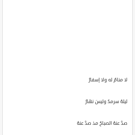
لا منامٌ له ولا إسفارُ
ليلهُ سرمدٌ وليسَ نهارُ
صدَّ عنهُ الصباحُ مذ صدَّ عنهُ