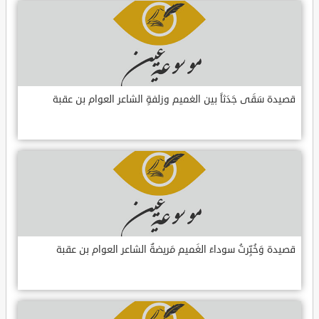
قصيدة سَقَى جَدَثاً بين الغميم وزلفةٍ الشاعر العوام بن عقبة
قصيدة وَخُبِّرتُ سوداءَ الغَميم مَريضةٌ الشاعر العوام بن عقبة