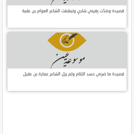
قصيدة وصَدَّت بِعَيني شادِنٍ وتبسّمَت الشاعر العوام بن عقبة
قصيدة ما ضرني حسد اللئام ولم يزل الشاعر عمارة بن عقيل