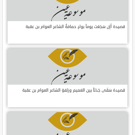
قصيدة أإن سَجَعَت يوماً بوادٍ حمامَةٌ الشاعر العوام بن عقبة
قصيدة سَقَى جَدَثاً بين الغميم وزلفةٍ الشاعر العوام بن عقبة