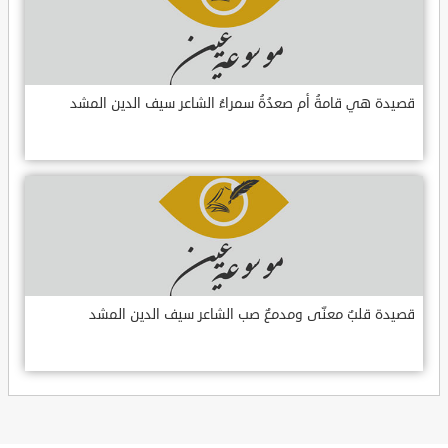
قصيدة هي قامةُ أم صعدُةُ سمراءُ الشاعر سيف الدين المشد
قصيدة قلبٌ معنّى ومدمعٌ صب الشاعر سيف الدين المشد