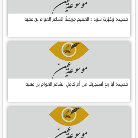
قصيدة وَخُبِّرتُ سوداءَ الغَميم مَريضةٌ الشاعر العوام بن عقبة
قصيدة أيا ربِّ أستجرِيكَ من أُم كَامِلٍ الشاعر العوام بن عقبة