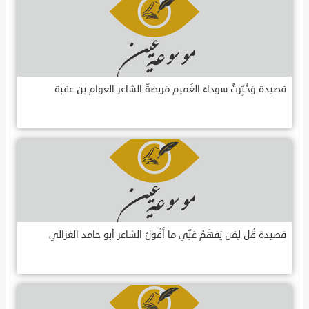
قصيدة وَخُبِّرتُ سوداءَ الغَميم مَريضةٌ الشاعر العوام بن عقبة
قصيدة قُل لِمَن يَفهَمُ عَنِّي ما أَقُولُ الشاعر أبو حامد الغزالي