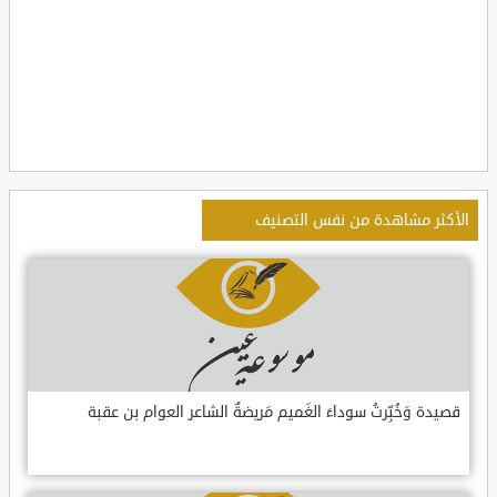
الأكثر مشاهدة من نفس التصنيف
قصيدة وَخُبِّرتُ سوداءَ الغَميم مَريضةٌ الشاعر العوام بن عقبة