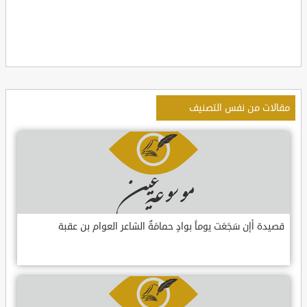
مقالات من نفس التصنيف
قصيدة أإن سَجَعَت يوماً بوادٍ حمامَةٌ الشاعر العوام بن عقبة