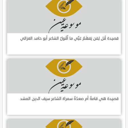
قصيدة قُل لِمَن يَفهَمُ عَنِّي ما أَقُولُ الشاعر أبو حامد الغزالي
قصيدة هي قامةُ أم صعدُةُ سمراءُ الشاعر سيف الدين المشد