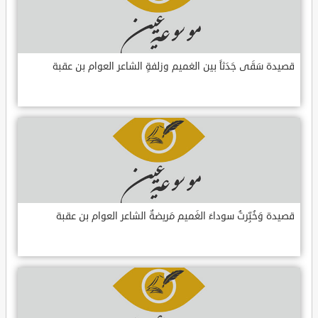
قصيدة سَقَى جَدَثاً بين الغميم وزلفةٍ الشاعر العوام بن عقبة
قصيدة وَخُبِّرتُ سوداءَ الغَميم مَريضةٌ الشاعر العوام بن عقبة