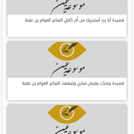
قصيدة أيا ربِّ أستجرِيكَ من أُم كَامِلٍ الشاعر العوام بن عقبة
قصيدة وصَدَّت بِعَيني شادِنٍ وتبسّمَت الشاعر العوام بن عقبة