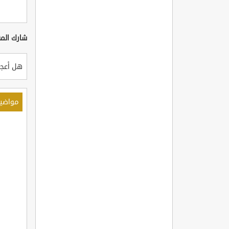
شارك المق
هل أعجب
مواضي