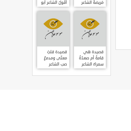
مَريضةٌ الشاعر
أَقُولُ الشاعر أبو
العوام بن عقبة
حامد الغزالي
قصيدة هي
قصيدة قلبٌ
قامةُ أم صعدُةُ
معنّى ومدمعٌ
سمراءُ الشاعر
صب الشاعر
سيف الدين
سيف الدين
المشد
المشد