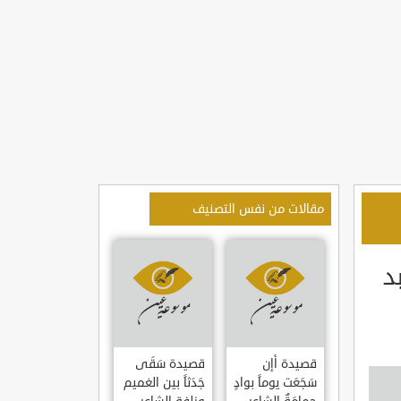
مقالات من نفس التصنيف
د
قصيدة أإن
قصيدة سَقَى
سَجَعَت يوماً بوادٍ
جَدَثاً بين الغميم