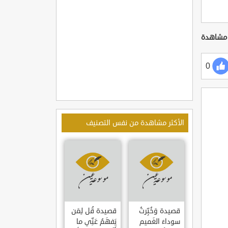
0
الأكثر مشاهدة من نفس التصنيف
قصيدة وَخُبِّرتُ
قصيدة قُل لِمَن
سوداءَ الغَميم
يَفهَمُ عَنِّي ما