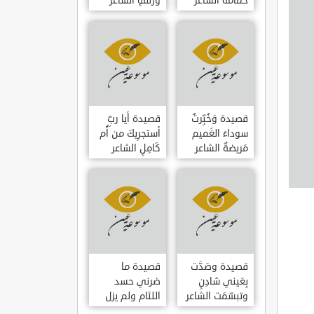
حمامَةٌ الشاعر
وزلفةٍ الشاعر
العوام بن عقبة
العوام بن عقبة
قصيدة وَخُبِّرتُ
قصيدة أيا ربِّ
سوداءَ الغَميم
أستجرِيكَ من أُم
مَريضةٌ الشاعر
كَامِلٍ الشاعر
العوام بن عقبة
العوام بن عقبة
قصيدة وصَدَّت
قصيدة ما
بِعَيني شادِنٍ
ضرني حسد
وتبسّمَت الشاعر
اللئام ولم يزل
العوام بن عقبة
الشاعر عمارة بن