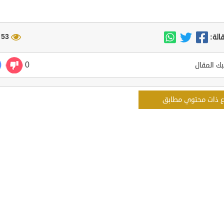
53 مشاهدة
الة:
0
ك المقال
ع ذات محتوي مطابق