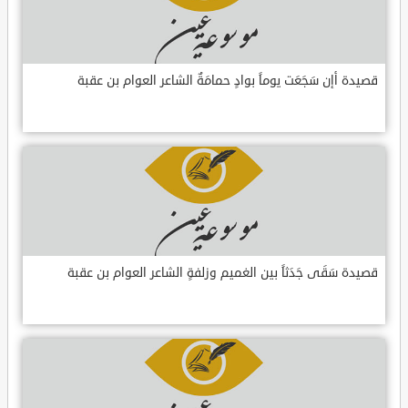
قصيدة أإن سَجَعَت يوماً بوادٍ حمامَةٌ الشاعر العوام بن عقبة
قصيدة سَقَى جَدَثاً بين الغميم وزلفةٍ الشاعر العوام بن عقبة