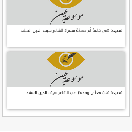
قصيدة هي قامةُ أم صعدُةُ سمراءُ الشاعر سيف الدين المشد
قصيدة قلبٌ معنّى ومدمعٌ صب الشاعر سيف الدين المشد