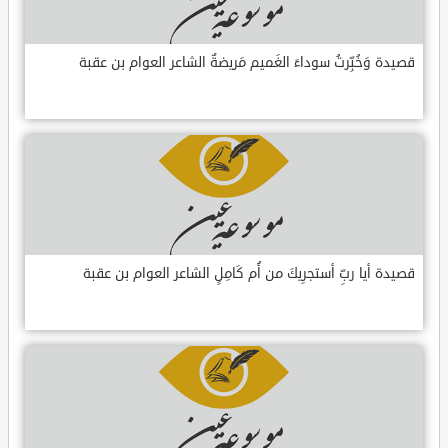
قصيدة وَخُبِّرتُ سوداءَ الغَميم مَريضةٌ الشاعر العوام بن عقبة
قصيدة أيا ربِّ أستجرِيكَ من أُم كَامِلٍ الشاعر العوام بن عقبة