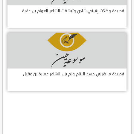
قصيدة وصَدَّت بِعَيني شادِنٍ وتبسّمَت الشاعر العوام بن عقبة
قصيدة ما ضرني حسد اللئام ولم يزل الشاعر عمارة بن عقيل