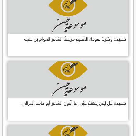
قصيدة وَخُبِّرتُ سوداءَ الغَميم مَريضةٌ الشاعر العوام بن عقبة
قصيدة قُل لِمَن يَفهَمُ عَنِّي ما أَقُولُ الشاعر أبو حامد الغزالي