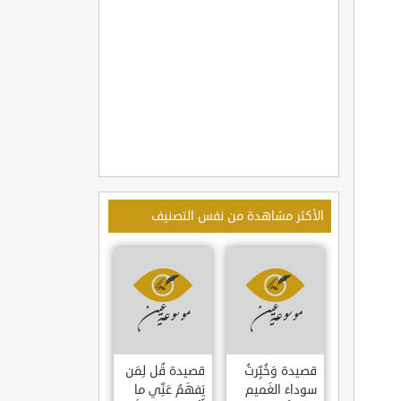
الأكثر مشاهدة من نفس التصنيف
قصيدة وَخُبِّرتُ
قصيدة قُل لِمَن
سوداءَ الغَميم
يَفهَمُ عَنِّي ما