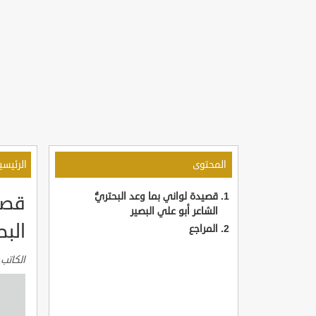
المحتوى
الرئيسي
قصيدة لواني بما وعد البحتريُّ
قصيد
الشاعر أبو علي البصير
البص
المراجع
الكاتب