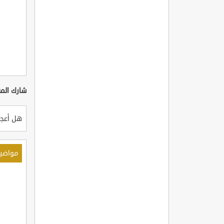
شارك المق
هل أعجب
مواضي