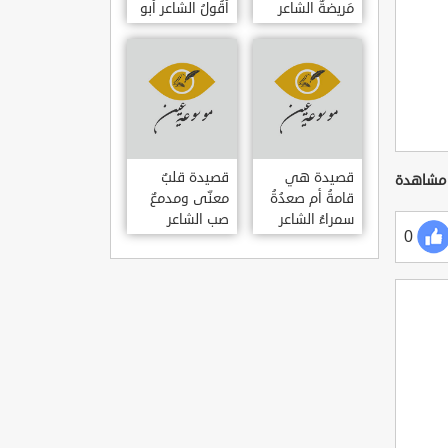
مَريضةٌ الشاعر
أَقُولُ الشاعر أبو
العوام بن عقبة
حامد الغزالي
قصيدة هي
قصيدة قلبٌ
قامةُ أم صعدُةُ
معنّى ومدمعٌ
سمراءُ الشاعر
صب الشاعر
0
سيف الدين
سيف الدين
المشد
المشد