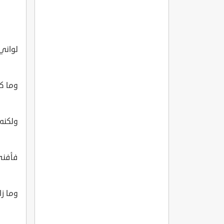
لواني 
وما كا
ولكنه ق
فأفنى 
وما زا