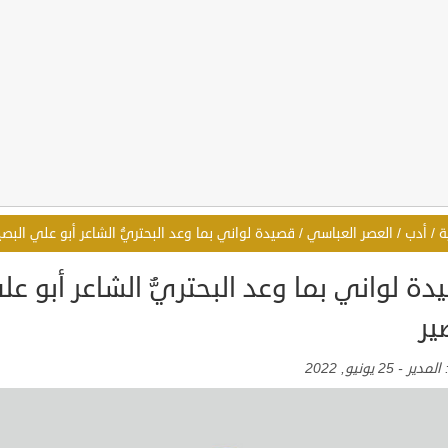
ة
/
أدب
/
العصر العباسي
/
قصيدة لواني بما وعد البحتريُّ الشاعر أبو علي البصي
ة لواني بما وعد البحتريُّ الشاعر أبو عل
ير
:
المدير
-
25 يونيو, 2022