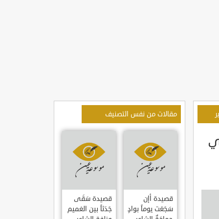
ر
مقالات من نفس التصنيف
ي
قصيدة أإن
قصيدة سَقَى
سَجَعَت يوماً بوادٍ
جَدَثاً بين الغميم