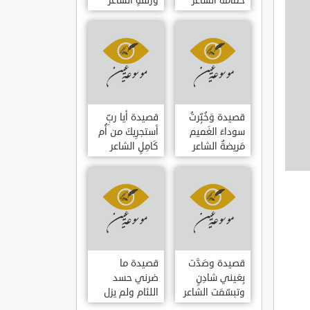
حمامَةٌ الشاعر
وزلفةٍ الشاعر
العوام بن عقبة
العوام بن عقبة
قصيدة وَخُبِّرتُ
قصيدة أيا ربِّ
سوداءَ الغَميم
أستجرِيكَ من أُم
مَريضةٌ الشاعر
كَامِلٍ الشاعر
العوام بن عقبة
العوام بن عقبة
قصيدة وصَدَّت
قصيدة ما
بِعَيني شادِنٍ
ضرني حسد
وتبسّمَت الشاعر
اللئام ولم يزل
العوام بن عقبة
الشاعر عمارة بن