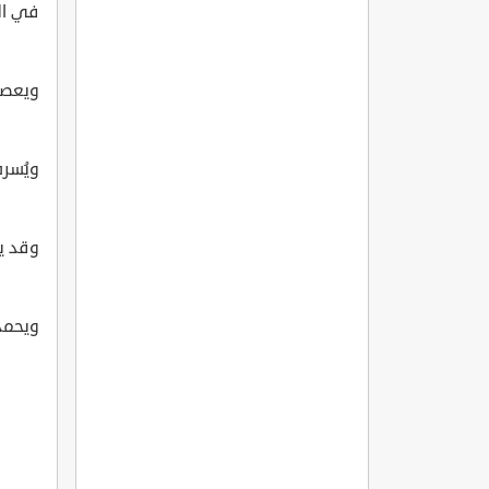
في ال
ويعصي
ويُسر
وقد ير
ويحمد