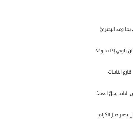
بما وعد البحتريُّ
ن يلوي إذا ما وعَدْ
ارَعَ النائبات
التلاد وحلَّ العقدْ
ل يصبر صبرَ الكرامِ