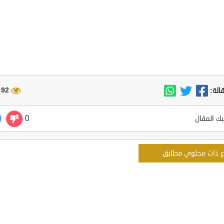
92 مشاهدة
الة:
0
ك المقال
ع ذات محتوي مطابق