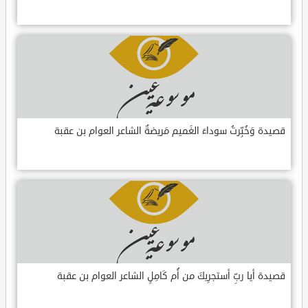
قصيدة وَخُبِّرتُ سوداءَ الغَميم مَريضةٌ الشاعر العوام بن عقبة
قصيدة أيا ربِّ أستجرِيكَ من أُم كَامِلٍ الشاعر العوام بن عقبة