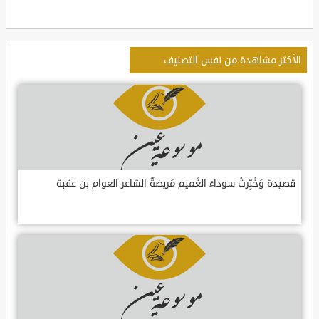
الأكثر مشاهدة من نفس التصنيف
قصيدة وَخُبِّرتُ سوداءَ الغَميم مَريضةٌ الشاعر العوام بن عقبة