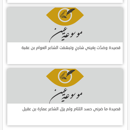
قصيدة وصَدَّت بِعَيني شادِنٍ وتبسّمَت الشاعر العوام بن عقبة
قصيدة ما ضرني حسد اللئام ولم يزل الشاعر عمارة بن عقيل