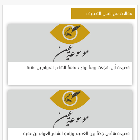
مقالات من نفس التصنيف
قصيدة أإن سَجَعَت يوماً بوادٍ حمامَةٌ الشاعر العوام بن عقبة
قصيدة سَقَى جَدَثاً بين الغميم وزلفةٍ الشاعر العوام بن عقبة