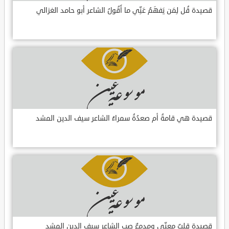
قصيدة قُل لِمَن يَفهَمُ عَنِّي ما أَقُولُ الشاعر أبو حامد الغزالي
قصيدة هي قامةُ أم صعدُةُ سمراءُ الشاعر سيف الدين المشد
قصيدة قلبٌ معنّى ومدمعٌ صب الشاعر سيف الدين المشد