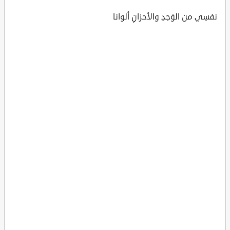
نفسِي من الوَجدِ والأحزانِ ألوانا