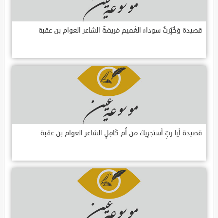
قصيدة وَخُبِّرتُ سوداءَ الغَميم مَريضةٌ الشاعر العوام بن عقبة
قصيدة أيا ربِّ أستجرِيكَ من أُم كَامِلٍ الشاعر العوام بن عقبة