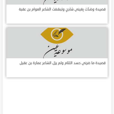
قصيدة وصَدَّت بِعَيني شادِنٍ وتبسّمَت الشاعر العوام بن عقبة
قصيدة ما ضرني حسد اللئام ولم يزل الشاعر عمارة بن عقيل