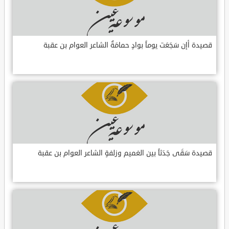
قصيدة أإن سَجَعَت يوماً بوادٍ حمامَةٌ الشاعر العوام بن عقبة
قصيدة سَقَى جَدَثاً بين الغميم وزلفةٍ الشاعر العوام بن عقبة