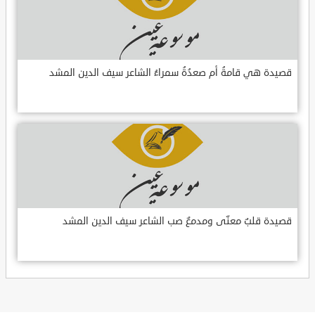
قصيدة هي قامةُ أم صعدُةُ سمراءُ الشاعر سيف الدين المشد
قصيدة قلبٌ معنّى ومدمعٌ صب الشاعر سيف الدين المشد