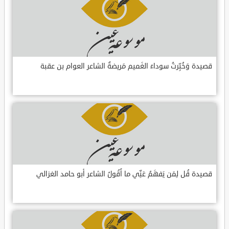
قصيدة وَخُبِّرتُ سوداءَ الغَميم مَريضةٌ الشاعر العوام بن عقبة
قصيدة قُل لِمَن يَفهَمُ عَنِّي ما أَقُولُ الشاعر أبو حامد الغزالي