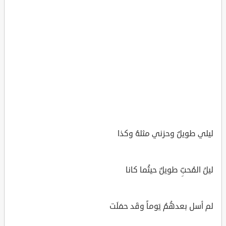
ليلي طويلٌ وحزني مثلهُ وكذا
ليلُ المُحبِّ طويلٌ حيثُما كانا
لم أسل بعدهُمُ يَوماً وقَد حمَلَت