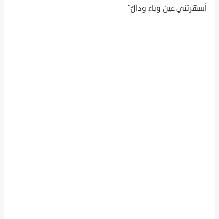
أسهرتني عين وباء ودالُ"