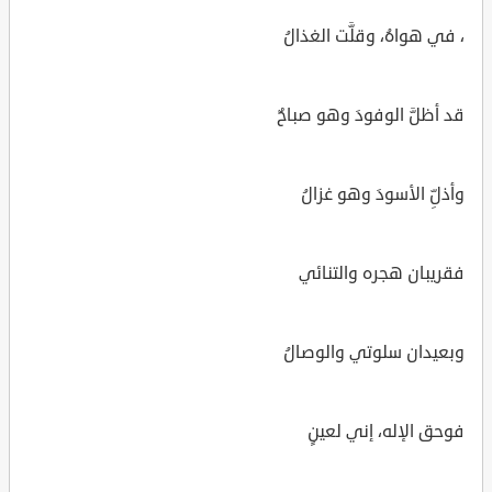
، في هواهُ، وقلَّت الغذالُ
قد أظلَّ الوفودَ وهو صباحٌ
وأذلِّ الأسودَ وهو غزالُ
فقريبان هجره والتنائي
وبعيدان سلوتي والوصالُ
فوحق الإله، إني لعينٍ