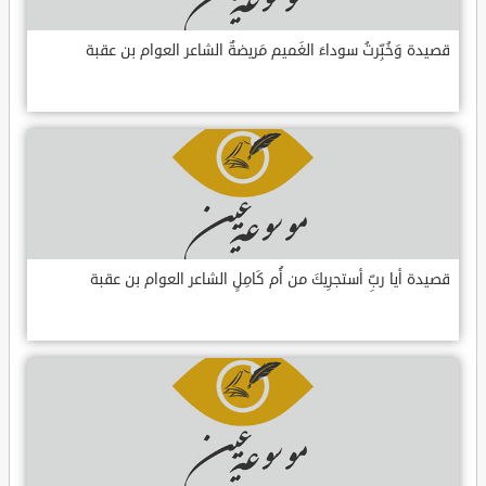
قصيدة وَخُبِّرتُ سوداءَ الغَميم مَريضةٌ الشاعر العوام بن عقبة
قصيدة أيا ربِّ أستجرِيكَ من أُم كَامِلٍ الشاعر العوام بن عقبة