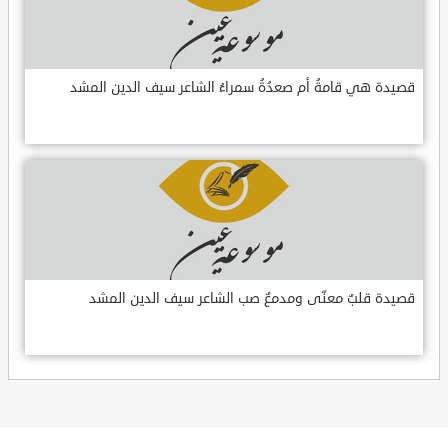
قصيدة هي قامةُ أم صعدُةُ سمراءُ الشاعر سيف الدين المشد
قصيدة قلبٌ معنّى ومدمعٌ صب الشاعر سيف الدين المشد