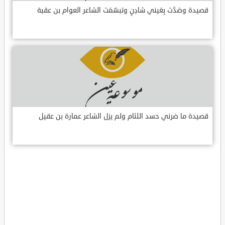
قصيدة وصَدَّت بِعَيني شادِنٍ وتبسّمَت الشاعر العوام بن عقبة
قصيدة ما ضرني حسد اللئام ولم يزل الشاعر عمارة بن عقيل