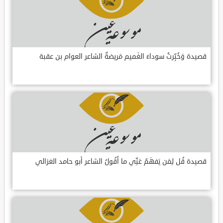
قصيدة وَخُبِّرتُ سوداءَ الغَميم مَريضةٌ الشاعر العوام بن عقبة
قصيدة قُل لِمَن يَفهَمُ عَنِّي ما أَقُولُ الشاعر أبو حامد الغزالي