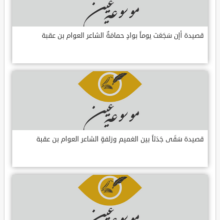
قصيدة أإن سَجَعَت يوماً بوادٍ حمامَةٌ الشاعر العوام بن عقبة
قصيدة سَقَى جَدَثاً بين الغميم وزلفةٍ الشاعر العوام بن عقبة