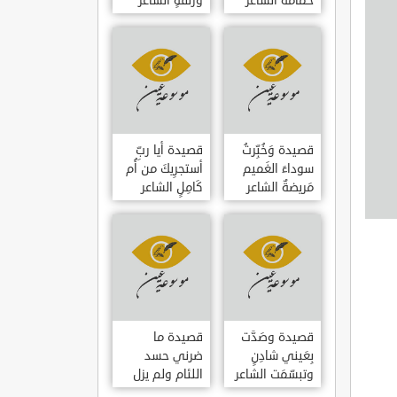
حمامَةٌ الشاعر
وزلفةٍ الشاعر
العوام بن عقبة
العوام بن عقبة
قصيدة وَخُبِّرتُ
قصيدة أيا ربِّ
سوداءَ الغَميم
أستجرِيكَ من أُم
مَريضةٌ الشاعر
كَامِلٍ الشاعر
العوام بن عقبة
العوام بن عقبة
قصيدة وصَدَّت
قصيدة ما
بِعَيني شادِنٍ
ضرني حسد
وتبسّمَت الشاعر
اللئام ولم يزل
العوام بن عقبة
الشاعر عمارة بن