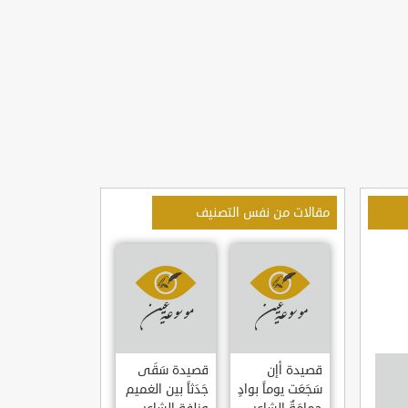
مقالات من نفس التصنيف
قصيدة أإن
قصيدة سَقَى
سَجَعَت يوماً بوادٍ
جَدَثاً بين الغميم