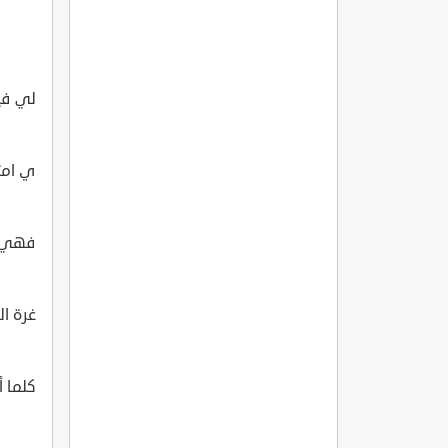
لي فيك
ي امتا
فهي 
غرة ال
كلما 