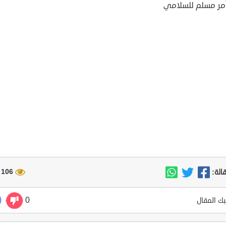
مر مسلم للسلامي
106 مشاهدة
الة:
0
ك المقال