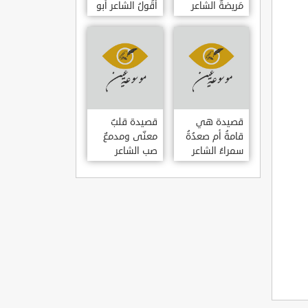
مَريضةٌ الشاعر
أَقُولُ الشاعر أبو
العوام بن عقبة
حامد الغزالي
قصيدة هي
قصيدة قلبٌ
قامةُ أم صعدُةُ
معنّى ومدمعٌ
سمراءُ الشاعر
صب الشاعر
سيف الدين
سيف الدين
المشد
المشد