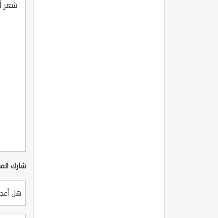
شعر أ
شارك المق
هل أعجب