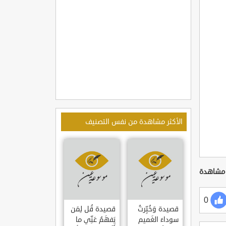
الأكثر مشاهدة من نفس التصنيف
0
قصيدة وَخُبِّرتُ
قصيدة قُل لِمَن
سوداءَ الغَميم
يَفهَمُ عَنِّي ما