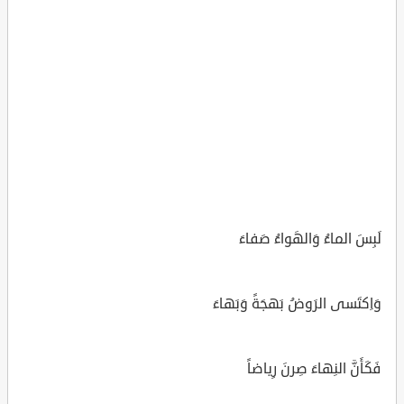
لَبِسَ الماءُ وَالهَواءُ صَفاءَ
وَاِكتَسى الرَوضُ بَهجَةً وَبَهاءَ
فَكَأَنَّ النِهاءَ صِرنَ رِياضاً