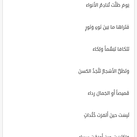
يَومَ ظَلَّت تُنادِمُ الأَنواءَ
فَتَراها ما بَينَ نَوءٍ وَنَورٍ
تَتَكافا تَبَسُّماً وَبُكاءَ
وَتَظَلُّ الأَشجارُ تَتَّخِذُ الحُسنَ
قَميصاً أَوِ الجَمالَ رِداءَ
لَبِسَت حينَ أَثمَرَت خُلُداتٍ