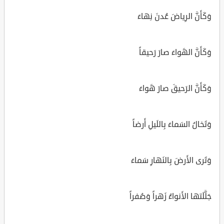
وَكَأَنَّ الرِياضَ عُدنَ نِهاءَ
وَكَأَنَّ الهَواءَ صارَ رَحيقاً
وَكَأَنَّ الرَحيقَ صارَ هَواءَ
وَتَخالُ السَماءَ بِاللَيلِ أَرضاً
وَتَرى الأَرضَ بِالنَهارِ سَماءَ
جَلَّلَتها الأَنواءُ زَهراً وَصُفراً