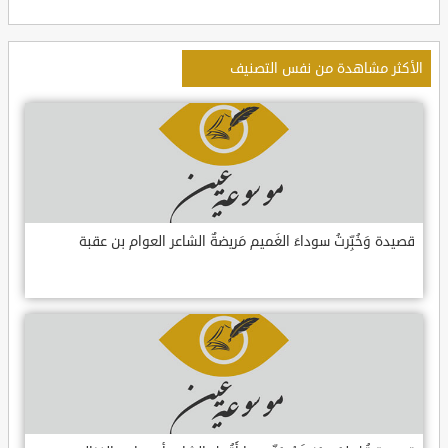
الأكثر مشاهدة من نفس التصنيف
قصيدة وَخُبِّرتُ سوداءَ الغَميم مَريضةٌ الشاعر العوام بن عقبة