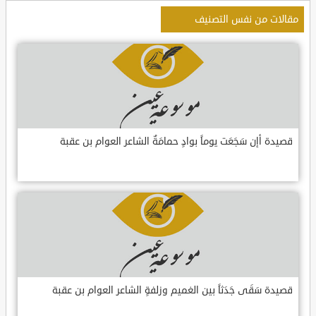
مقالات من نفس التصنيف
قصيدة أإن سَجَعَت يوماً بوادٍ حمامَةٌ الشاعر العوام بن عقبة
قصيدة سَقَى جَدَثاً بين الغميم وزلفةٍ الشاعر العوام بن عقبة