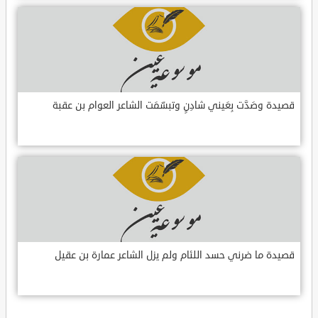
قصيدة وصَدَّت بِعَيني شادِنٍ وتبسّمَت الشاعر العوام بن عقبة
قصيدة ما ضرني حسد اللئام ولم يزل الشاعر عمارة بن عقيل