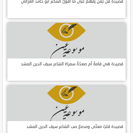
قصيدة قُل لِمَن يَفهَمُ عَنِّي ما أَقُولُ الشاعر أبو حامد الغزالي
قصيدة هي قامةُ أم صعدُةُ سمراءُ الشاعر سيف الدين المشد
قصيدة قلبٌ معنّى ومدمعٌ صب الشاعر سيف الدين المشد