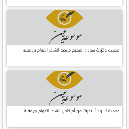
قصيدة وَخُبِّرتُ سوداءَ الغَميم مَريضةٌ الشاعر العوام بن عقبة
قصيدة أيا ربِّ أستجرِيكَ من أُم كَامِلٍ الشاعر العوام بن عقبة