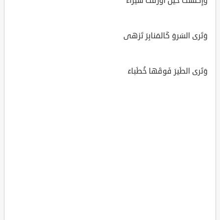
وَإِكتَسَت حينَ أَورَقَت سيراءَ
وَتَرى السَروَ كَالمَنابِرَ تَزهى
وَتَرى الطَيرَ فَوقَها خُطَباءَ