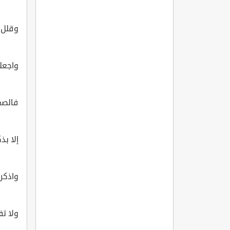
وقلل 
واجعل
فالصم
إلا بذ
واذكر
ولا تف