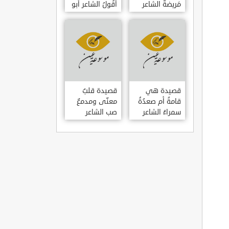
مَريضةٌ الشاعر
أَقُولُ الشاعر أبو
العوام بن عقبة
حامد الغزالي
قصيدة هي
قصيدة قلبٌ
قامةُ أم صعدُةُ
معنّى ومدمعٌ
سمراءُ الشاعر
صب الشاعر
سيف الدين
سيف الدين
المشد
المشد