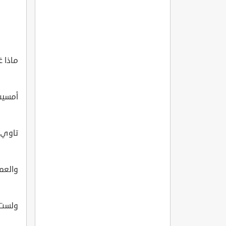
ماذا غ
أمسيت
تاوي 
والعمر
ولست 