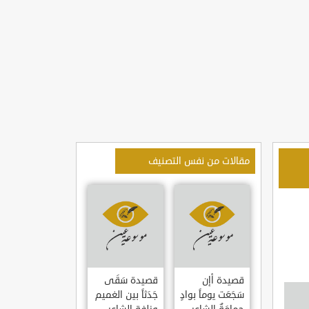
مقالات من نفس التصنيف
قصيدة أإن
قصيدة سَقَى
سَجَعَت يوماً بوادٍ
جَدَثاً بين الغميم