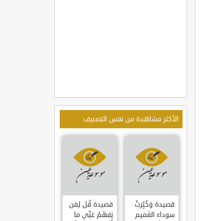
الأكثر مشاهدة من نفس التصنيف
قصيدة وَخُبِّرتُ
قصيدة قُل لِمَن
سوداءَ الغَميم
يَفهَمُ عَنِّي ما