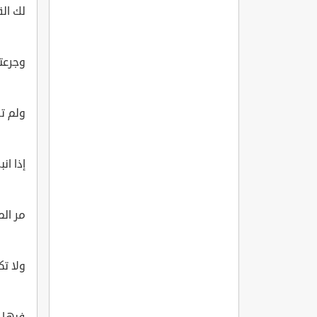
لك الق
وجرعت
ولم ت
إذا ان
مر الم
ولا تك
فيها 