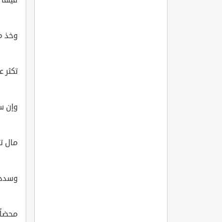
وخذ من
تكثر 
وإن س
مال تح
وسدد 
محضاً 