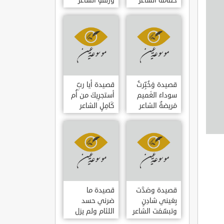
حمامَةٌ الشاعر
وزلفةٍ الشاعر
العوام بن عقبة
العوام بن عقبة
قصيدة وَخُبِّرتُ
قصيدة أيا ربِّ
سوداءَ الغَميم
أستجرِيكَ من أُم
مَريضةٌ الشاعر
كَامِلٍ الشاعر
العوام بن عقبة
العوام بن عقبة
قصيدة وصَدَّت
قصيدة ما
بِعَيني شادِنٍ
ضرني حسد
وتبسّمَت الشاعر
اللئام ولم يزل
العوام بن عقبة
الشاعر عمارة بن