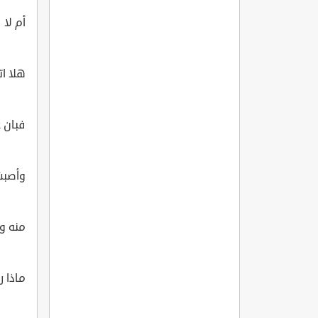
أم لا 
هلا ا
فبان 
وأصبت 
منه و
ماذا 