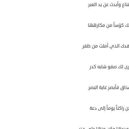
ناع وأبدت عن يد العبر
ك كؤساً من مكارهها
فدك الذي أملت من ظفر
برى لك صفو شابه كدر
ذاق فأبصر غاية البصر
ن راكناً يوماً إلى دعة
ودعها وكن منها على حذر