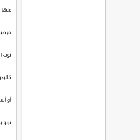
عنها و
مرضية
ثوب ال
كالبدر
أو أس
ترنو ب