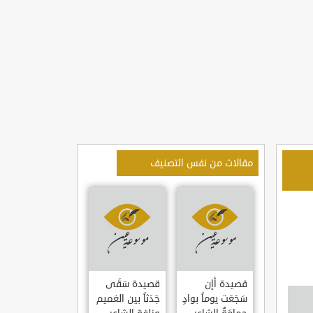
مقالات من نفس التصنيف
قصيدة أإن
قصيدة سَقَى
سَجَعَت يوماً بوادٍ
جَدَثاً بين الغميم