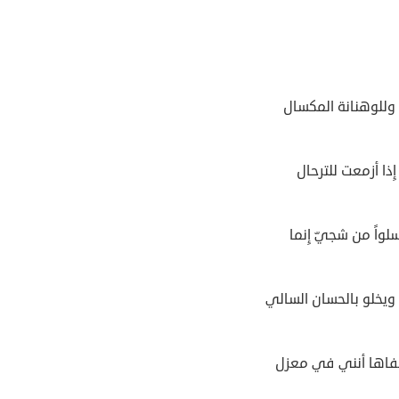
وللوهنانة المكسال
ِذا أزمعت للترحال
لواً من شجيّ إِنما
ويخلو بالحسان السالي
فاها أنني في معزل