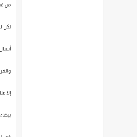
من غير
لكن ل
أسبال
والفر
إِلا ع
بيضاء 
في الح