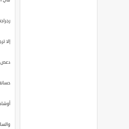
رجراجة
إلا تر
دعص إِ
حسانة 
أوشاح
والسا