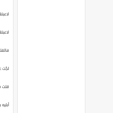
لاعبته
لاعبته
فالقل
لجَّت 
قلت ف
أبليه 