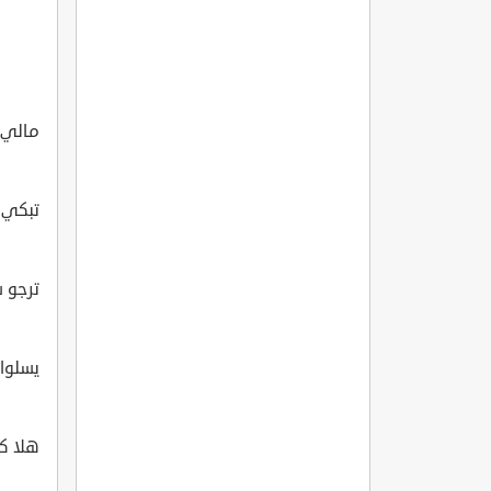
مالي 
تبكي إ
ترجو س
يسلوا 
هلا ك