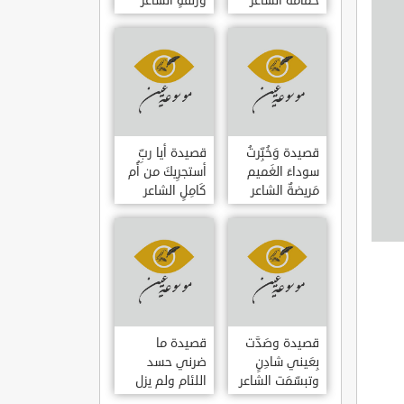
حمامَةٌ الشاعر
وزلفةٍ الشاعر
العوام بن عقبة
العوام بن عقبة
قصيدة وَخُبِّرتُ
قصيدة أيا ربِّ
سوداءَ الغَميم
أستجرِيكَ من أُم
مَريضةٌ الشاعر
كَامِلٍ الشاعر
العوام بن عقبة
العوام بن عقبة
قصيدة وصَدَّت
قصيدة ما
بِعَيني شادِنٍ
ضرني حسد
وتبسّمَت الشاعر
اللئام ولم يزل
العوام بن عقبة
الشاعر عمارة بن