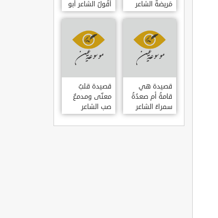
مَريضةٌ الشاعر
أَقُولُ الشاعر أبو
العوام بن عقبة
حامد الغزالي
قصيدة هي
قصيدة قلبٌ
قامةُ أم صعدُةُ
معنّى ومدمعٌ
سمراءُ الشاعر
صب الشاعر
سيف الدين
سيف الدين
المشد
المشد