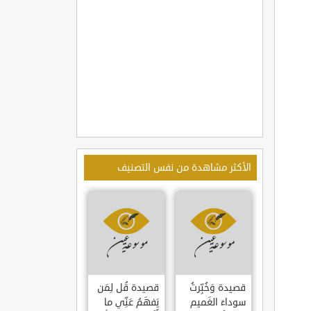
الأكثر مشاهدة من نفس التصنيف
قصيدة وَخُبِّرتُ
قصيدة قُل لِمَن
سوداءَ الغَميم
يَفهَمُ عَنِّي ما