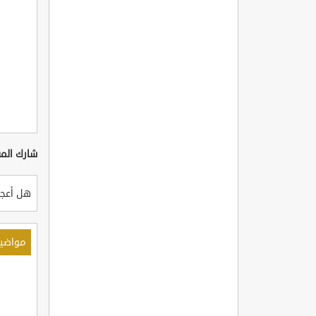
شارك المق
هل أعجب
مواضي