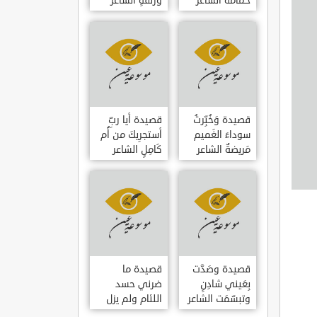
حمامَةٌ الشاعر
وزلفةٍ الشاعر
العوام بن عقبة
العوام بن عقبة
قصيدة وَخُبِّرتُ
قصيدة أيا ربِّ
سوداءَ الغَميم
أستجرِيكَ من أُم
مَريضةٌ الشاعر
كَامِلٍ الشاعر
العوام بن عقبة
العوام بن عقبة
قصيدة وصَدَّت
قصيدة ما
بِعَيني شادِنٍ
ضرني حسد
وتبسّمَت الشاعر
اللئام ولم يزل
العوام بن عقبة
الشاعر عمارة بن