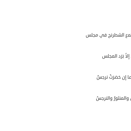
تمع الشطرنج في مجلس
ُ إِلاً بَرَد المجلس
ا إِن حَضرَتْ نرجسٌ
 والمنثورُ والنرجسُ