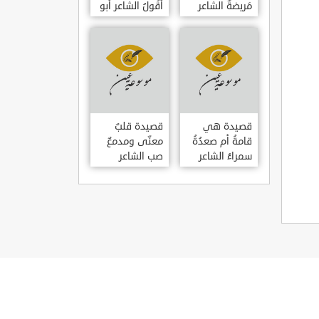
مَريضةٌ الشاعر
أَقُولُ الشاعر أبو
العوام بن عقبة
حامد الغزالي
قصيدة هي
قصيدة قلبٌ
قامةُ أم صعدُةُ
معنّى ومدمعٌ
سمراءُ الشاعر
صب الشاعر
سيف الدين
سيف الدين
المشد
المشد