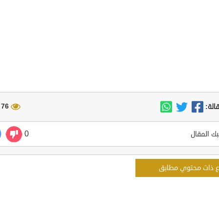
76 مشاهدة
الة:
0
ك المقال
ع ذات محتوي مطابق