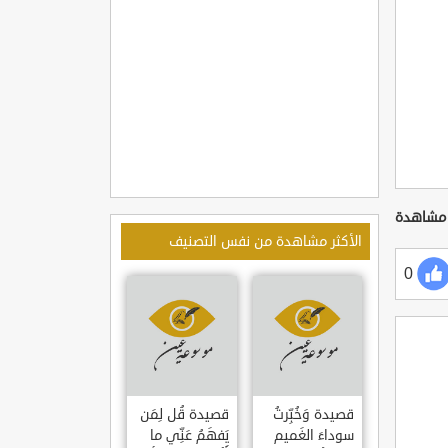
الأكثر مشاهدة من نفس التصنيف
0
قصيدة وَخُبِّرتُ
قصيدة قُل لِمَن
سوداءَ الغَميم
يَفهَمُ عَنِّي ما