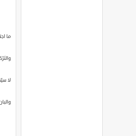
ما اج
والنَرْد
لا سيّم
والبان