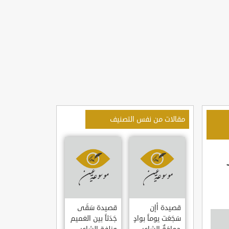
مقالات من نفس التصنيف
قصيدة أإن
قصيدة سَقَى
سَجَعَت يوماً بوادٍ
جَدَثاً بين الغميم