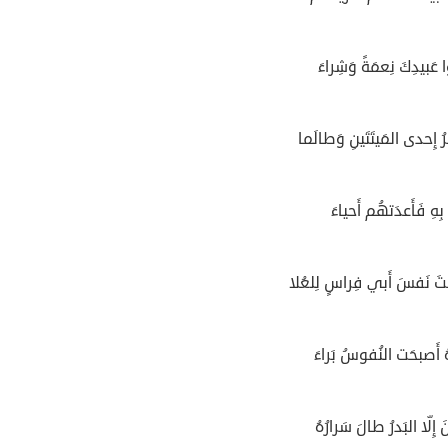
عَبيدِكَ نِعمَةً وَشِراءَ
ُ إِحدى المَيتَتَينِ وَطالَما
بِهِ فَأَعدَتهُم أَحياءَ
تَ نَفسَ أَبي فِراسٍ لِلعُلا
هُ أَصبحَت النُفوسُ بَراءَ
إِلّا البَدرُ طالَ سَرارُهُ