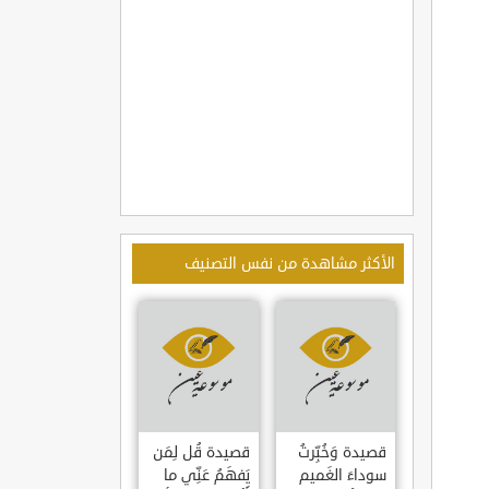
الأكثر مشاهدة من نفس التصنيف
قصيدة وَخُبِّرتُ
قصيدة قُل لِمَن
سوداءَ الغَميم
يَفهَمُ عَنِّي ما