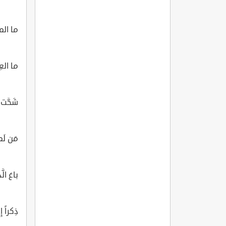
ما المال
ما العِز
شَحَّت 
مَن لَ
باعَ ال
ذِكراً إ