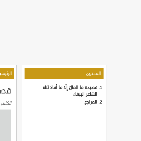
المحتوى
الرئيسي
قصيدة ما المالُ إِلّا ما أَفادَ ثَناءَ
قصيد
الشاعر الببغاء
المراجع
الكاتب