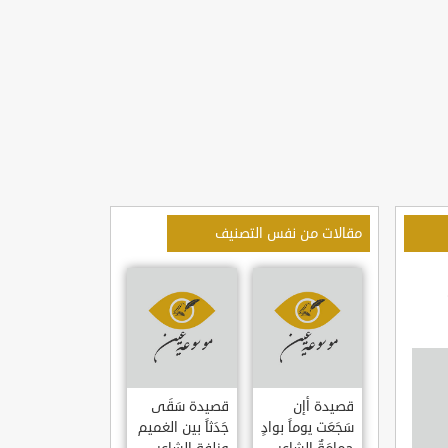
مقالات من نفس التصنيف
قصيدة أإن
قصيدة سَقَى
سَجَعَت يوماً بوادٍ
جَدَثاً بين الغميم