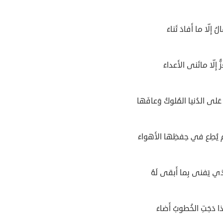
ُ إِلّا ما أَفادَ ثَناءَ
ُّ إِلّا ماثَنى الأَعداءَ
عَلى الدُنيا المُلوكُ وَعافَها
م يُطِع في حِفظِها الأَهواءَ
َّذي يَفنى بِما أَبقى لَهُ
ِذا دَجَتِ الخُطوبُ أَضاءَ