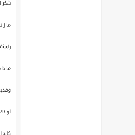
شَكَرَ 
ما زادَ 
راعِيتَ
ما ذادَ 
وَفَدَيت
لَولاكَ
كانوا عَ