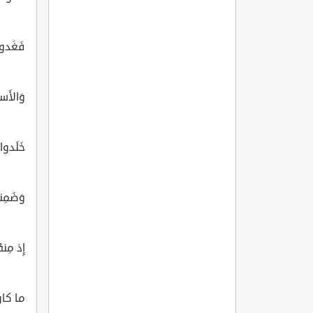
فَغَدوا 
وَالأَسر
خَلَدوا 
وَضَمِن
إِذ مِن
ما كانَ 