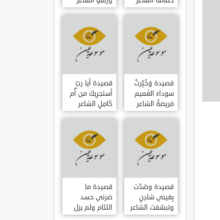
حمامَةٌ الشاعر
وزلفةٍ الشاعر
العوام بن عقبة
العوام بن عقبة
قصيدة وَخُبِّرتُ
قصيدة أيا ربِّ
سوداءَ الغَميم
أستجرِيكَ من أُم
مَريضةٌ الشاعر
كَامِلٍ الشاعر
العوام بن عقبة
العوام بن عقبة
قصيدة وصَدَّت
قصيدة ما
بِعَيني شادِنٍ
ضرني حسد
وتبسّمَت الشاعر
اللئام ولم يزل
العوام بن عقبة
الشاعر عمارة بن