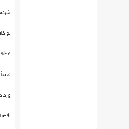
فَليَهن
لَو كانَ
وَطَهارَ
عَرَضاً
وَرَجاحَ
هَضَبات