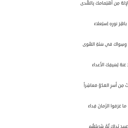
الإِلهُ مِن أَهتِمامكَ بِالهُدى
باهِرَ نورِهِ اِستِعلاءَ
هُ وِسِواكَ في سَنَةِ الهَوى
عَنهُ لِسَيفِكَ الأَعداءَ
َ مِن أَسرِ العَدُوِّ مَعاشِراً
 ما عَرَفوا الزَمانَ فِداءَ
بيدَ نَداكَ ثُمَّ شَرَيتَهُم