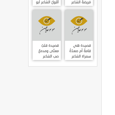
مَريضةٌ الشاعر
أَقُولُ الشاعر أبو
العوام بن عقبة
حامد الغزالي
قصيدة هي
قصيدة قلبٌ
قامةُ أم صعدُةُ
معنّى ومدمعٌ
سمراءُ الشاعر
صب الشاعر
سيف الدين
سيف الدين
المشد
المشد