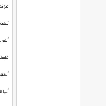
بَدرٌ تَح
لَيسَت و
أَلقى إِ
فَاِستَخ
أَمحَقِق
أَحيا ال