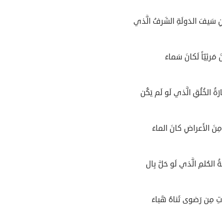
ِ سَيفَ الدَولَةِ الشَرفُ الَّذي
 مَرئِيّاً لَكانَ سَماءَ
ةُ الخُلُقِ الَّذي لَو لَم يَكُن
 مِنَ الأَعراضِ كانَ الماءَ
ةُ الحُلمِ الَّذي لَو حَلَّ بِال
ِ مِن رَضوى ثَناهُ هَباءَ