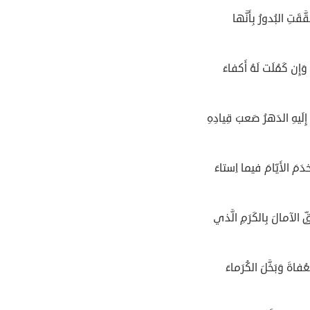
َقَّقَتِ البُدورُ بِأَنَّها
َإِن كَمُلَت لَهُ أَكفاءَ
لَيهِ الدَهرُ صَعبَ قِيادِهِ
دَمَ الأَيّامَ فيما اِستاءَ
ِّ الآمالَ بِالكَرَمِ الَّذي
عُفاةَ وَبَخَّلَ الكُرَماءَ