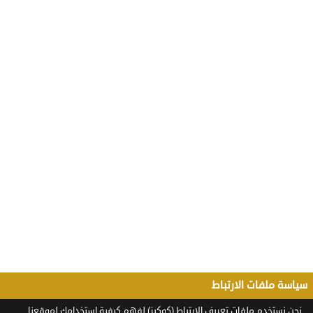
سياسة ملفات الارتباط
نحن نستخدم ملفات تعريف الارتباط (كوكيز) لفهم كيفية استخدامك لموقعنا