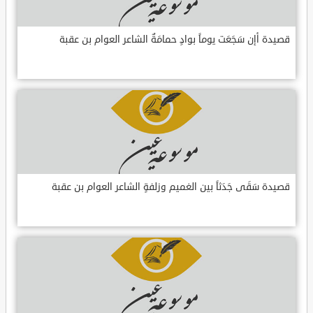
قصيدة أإن سَجَعَت يوماً بوادٍ حمامَةٌ الشاعر العوام بن عقبة
قصيدة سَقَى جَدَثاً بين الغميم وزلفةٍ الشاعر العوام بن عقبة