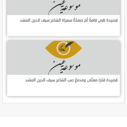
قصيدة هي قامةُ أم صعدُةُ سمراءُ الشاعر سيف الدين المشد
قصيدة قلبٌ معنّى ومدمعٌ صب الشاعر سيف الدين المشد