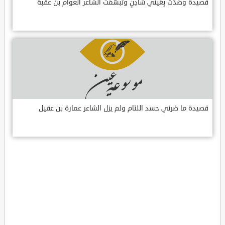
قصيدة وصَدَّت بِعَيني شادِنٍ وتبسّمَت الشاعر العوام بن عقبة
قصيدة ما ضرني حسد اللئام ولم يزل الشاعر عمارة بن عقيل