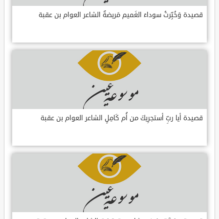
قصيدة وَخُبِّرتُ سوداءَ الغَميم مَريضةٌ الشاعر العوام بن عقبة
قصيدة أيا ربِّ أستجرِيكَ من أُم كَامِلٍ الشاعر العوام بن عقبة