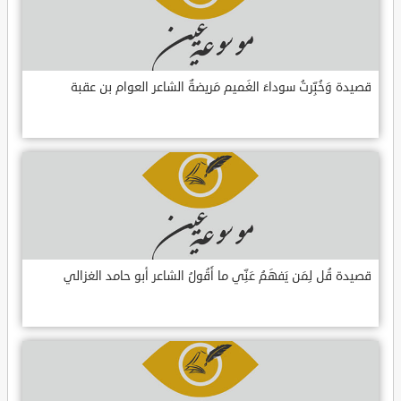
قصيدة وَخُبِّرتُ سوداءَ الغَميم مَريضةٌ الشاعر العوام بن عقبة
قصيدة قُل لِمَن يَفهَمُ عَنِّي ما أَقُولُ الشاعر أبو حامد الغزالي