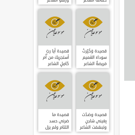
حمامَةٌ الشاعر
وزلفةٍ الشاعر
العوام بن عقبة
العوام بن عقبة
قصيدة وَخُبِّرتُ
قصيدة أيا ربِّ
سوداءَ الغَميم
أستجرِيكَ من أُم
مَريضةٌ الشاعر
كَامِلٍ الشاعر
العوام بن عقبة
العوام بن عقبة
قصيدة وصَدَّت
قصيدة ما
بِعَيني شادِنٍ
ضرني حسد
وتبسّمَت الشاعر
اللئام ولم يزل
العوام بن عقبة
الشاعر عمارة بن