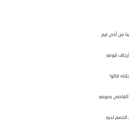
نا من أخي تيم
رجاف قومهِ
جئناه قالوا
 القاضي بصومهِ
الخصم لديه