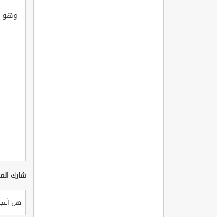
وهو ف
شارك المق
هل أعجب