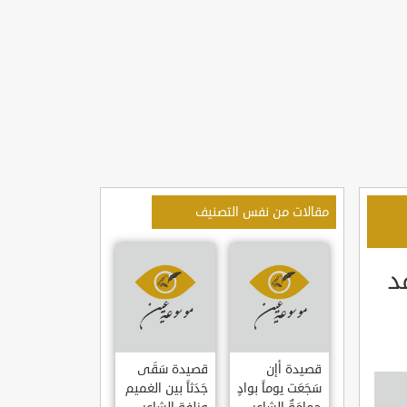
مقالات من نفس التصنيف
د
قصيدة أإن
قصيدة سَقَى
سَجَعَت يوماً بوادٍ
جَدَثاً بين الغميم