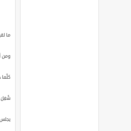
ما لقي
ومن أ
كلَّما 
شُغِلَ
يجلس 