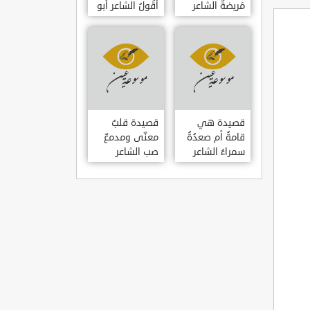
مَريضةٌ الشاعر
أَقُولُ الشاعر أبو
العوام بن عقبة
حامد الغزالي
قصيدة هي
قصيدة قلبٌ
قامةُ أم صعدُةُ
معنّى ومدمعٌ
سمراءُ الشاعر
صب الشاعر
سيف الدين
سيف الدين
المشد
المشد