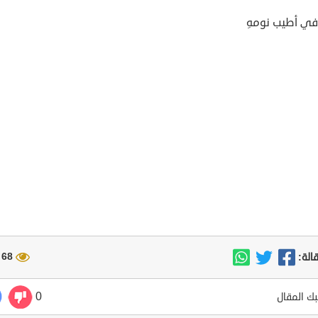
ي أطيب نومهِ
68 مشاهدة
الة:
0
ك المقال