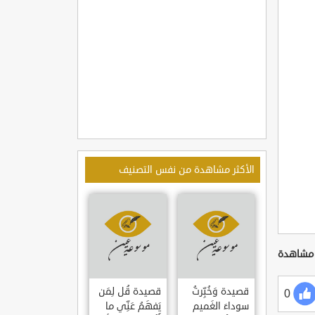
الأكثر مشاهدة من نفس التصنيف
قصيدة وَخُبِّرتُ
قصيدة قُل لِمَن
0
سوداءَ الغَميم
يَفهَمُ عَنِّي ما