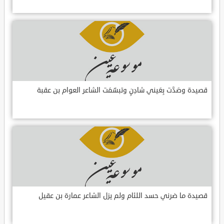
قصيدة وصَدَّت بِعَيني شادِنٍ وتبسّمَت الشاعر العوام بن عقبة
قصيدة ما ضرني حسد اللئام ولم يزل الشاعر عمارة بن عقيل