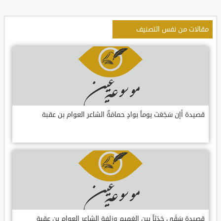
مقالات من نفس التصنيف
قصيدة أإن سَجَعَت يوماً بوادٍ حمامَةٌ الشاعر العوام بن عقبة
قصيدة سَقَى جَدَثاً بين الغميم وزلفةٍ الشاعر العوام بن عقبة