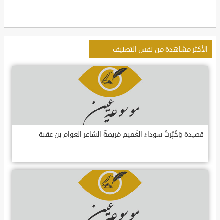
الأكثر مشاهدة من نفس التصنيف
قصيدة وَخُبِّرتُ سوداءَ الغَميم مَريضةٌ الشاعر العوام بن عقبة