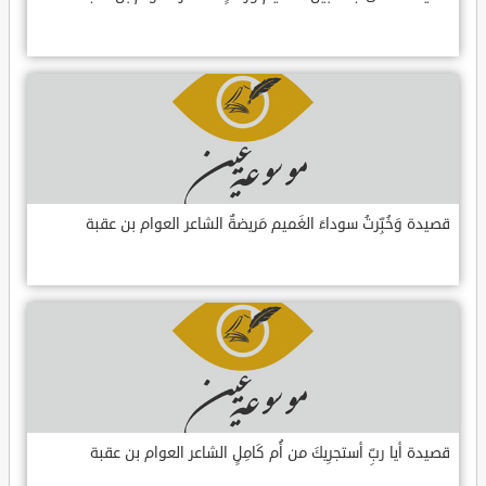
قصيدة وَخُبِّرتُ سوداءَ الغَميم مَريضةٌ الشاعر العوام بن عقبة
قصيدة أيا ربِّ أستجرِيكَ من أُم كَامِلٍ الشاعر العوام بن عقبة