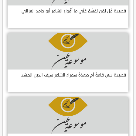
قصيدة قُل لِمَن يَفهَمُ عَنِّي ما أَقُولُ الشاعر أبو حامد الغزالي
قصيدة هي قامةُ أم صعدُةُ سمراءُ الشاعر سيف الدين المشد