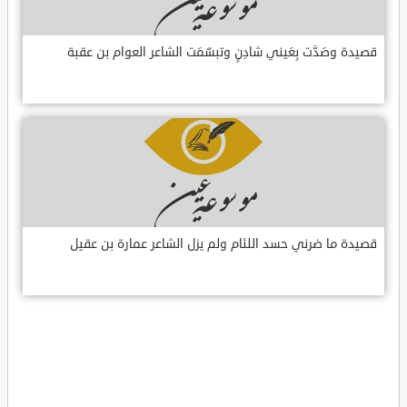
قصيدة وصَدَّت بِعَيني شادِنٍ وتبسّمَت الشاعر العوام بن عقبة
قصيدة ما ضرني حسد اللئام ولم يزل الشاعر عمارة بن عقيل