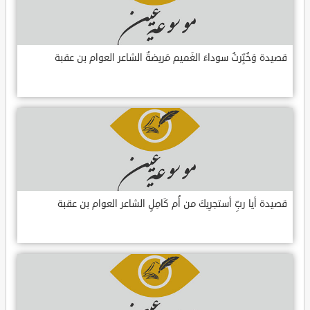
قصيدة وَخُبِّرتُ سوداءَ الغَميم مَريضةٌ الشاعر العوام بن عقبة
قصيدة أيا ربِّ أستجرِيكَ من أُم كَامِلٍ الشاعر العوام بن عقبة