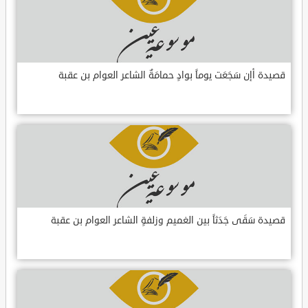
قصيدة أإن سَجَعَت يوماً بوادٍ حمامَةٌ الشاعر العوام بن عقبة
قصيدة سَقَى جَدَثاً بين الغميم وزلفةٍ الشاعر العوام بن عقبة