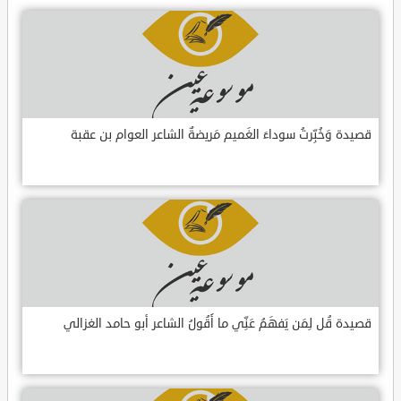
قصيدة وَخُبِّرتُ سوداءَ الغَميم مَريضةٌ الشاعر العوام بن عقبة
قصيدة قُل لِمَن يَفهَمُ عَنِّي ما أَقُولُ الشاعر أبو حامد الغزالي