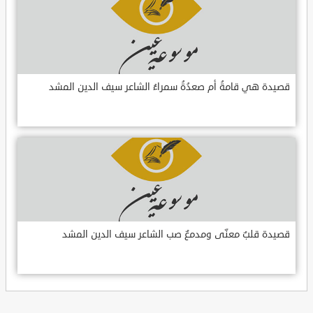
قصيدة هي قامةُ أم صعدُةُ سمراءُ الشاعر سيف الدين المشد
قصيدة قلبٌ معنّى ومدمعٌ صب الشاعر سيف الدين المشد