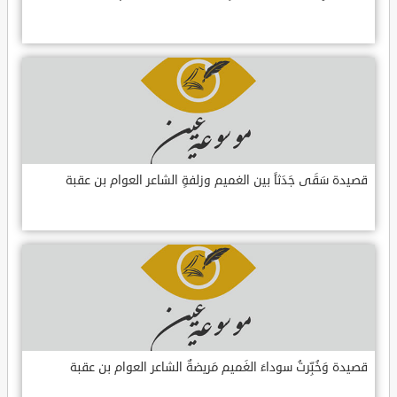
قصيدة سَقَى جَدَثاً بين الغميم وزلفةٍ الشاعر العوام بن عقبة
قصيدة وَخُبِّرتُ سوداءَ الغَميم مَريضةٌ الشاعر العوام بن عقبة