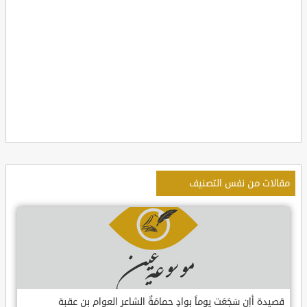
مقالات من نفس التصنيف
قصيدة أإن سَجَعَت يوماً بوادٍ حمامَةٌ الشاعر العوام بن عقبة