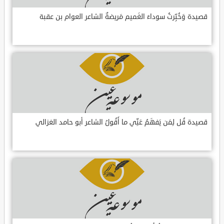
قصيدة وَخُبِّرتُ سوداءَ الغَميم مَريضةٌ الشاعر العوام بن عقبة
قصيدة قُل لِمَن يَفهَمُ عَنِّي ما أَقُولُ الشاعر أبو حامد الغزالي