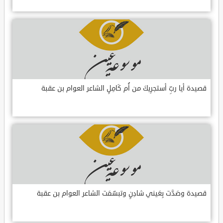
قصيدة أيا ربِّ أستجرِيكَ من أُم كَامِلٍ الشاعر العوام بن عقبة
قصيدة وصَدَّت بِعَيني شادِنٍ وتبسّمَت الشاعر العوام بن عقبة