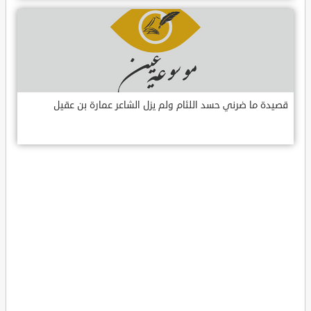
قصيدة ما ضرني حسد اللئام ولم يزل الشاعر عمارة بن عقيل