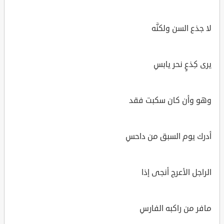
لا جذع السن ولكنَّه
يرى كِذعٍ نحر يابسِ
وهو وأن كان سكبت فقد
أدرك يوم السبق من داحسِ
الراجل الأعرج أنجى إذا
مافر من راكبه الفارسِ