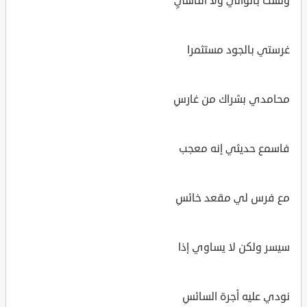
ولست بالواني ولا الناسيِ
غرستي بالجود مستثمرا
محامدي بشراك من غارسِ
فاسمع حديثي إنه معجب
مع فرس لي مقعد خائسِ
سيسر ولكن لا يساوي إذا
نودي عليه أجرة السائسِ