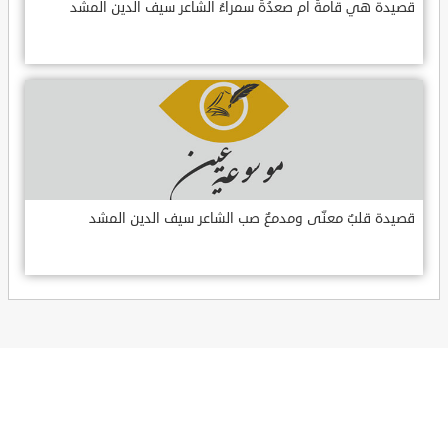
قصيدة هي قامةُ أم صعدُةُ سمراءُ الشاعر سيف الدين المشد
قصيدة قلبٌ معنّى ومدمعٌ صب الشاعر سيف الدين المشد