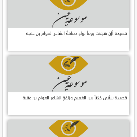
قصيدة أإن سَجَعَت يوماً بوادٍ حمامَةٌ الشاعر العوام بن عقبة
قصيدة سَقَى جَدَثاً بين الغميم وزلفةٍ الشاعر العوام بن عقبة