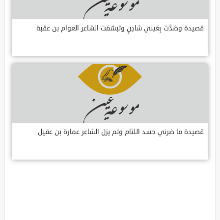
قصيدة وصَدَّت بِعَيني شادِنٍ وتبسّمَت الشاعر العوام بن عقبة
قصيدة ما ضرني حسد اللئام ولم يزل الشاعر عمارة بن عقيل