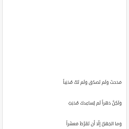
مَدَحتَ وَلَم تَصدُق وَلَم تَكُ مُذنِباً
وَلَكِنَّ دَهراً لَم يُساعِدكَ مُذنِبُ
وَما الجَهلُ إِلّا أَن تَقَرَّظَ مَعشَراً