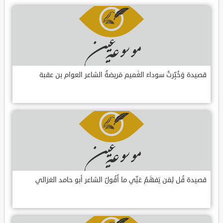
قصيدة وَخُبِّرتُ سوداءَ الغَميم مَريضةٌ الشاعر العوام بن عقبة
قصيدة قُل لِمَن يَفهَمُ عَنِّي ما أَقُولُ الشاعر أبو حامد الغزالي