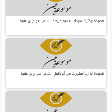
قصيدة وَخُبِّرتُ سوداءَ الغَميم مَريضةٌ الشاعر العوام بن عقبة
قصيدة أيا ربِّ أستجرِيكَ من أُم كَامِلٍ الشاعر العوام بن عقبة