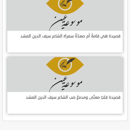
قصيدة هي قامةُ أم صعدُةُ سمراءُ الشاعر سيف الدين المشد
قصيدة قلبٌ معنّى ومدمعٌ صب الشاعر سيف الدين المشد