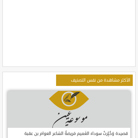
الأكثر مشاهدة من نفس التصنيف
قصيدة وَخُبِّرتُ سوداءَ الغَميم مَريضةٌ الشاعر العوام بن عقبة