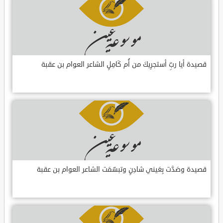
قصيدة أيا ربِّ أستجرِيكَ من أُم كَامِلٍ الشاعر العوام بن عقبة
قصيدة وصَدَّت بِعَيني شادِنٍ وتبسّمَت الشاعر العوام بن عقبة