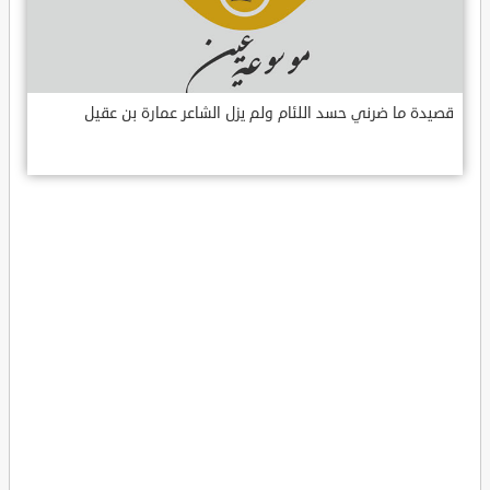
قصيدة ما ضرني حسد اللئام ولم يزل الشاعر عمارة بن عقيل