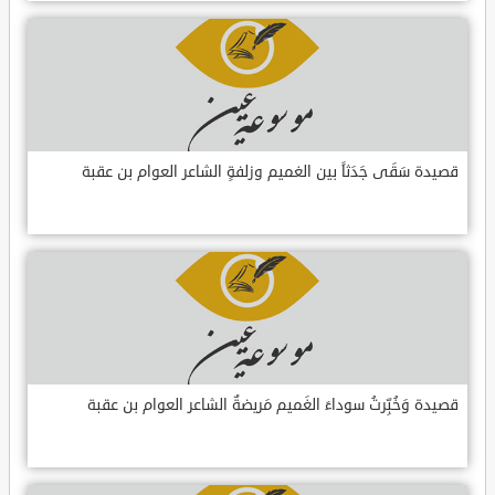
قصيدة سَقَى جَدَثاً بين الغميم وزلفةٍ الشاعر العوام بن عقبة
قصيدة وَخُبِّرتُ سوداءَ الغَميم مَريضةٌ الشاعر العوام بن عقبة