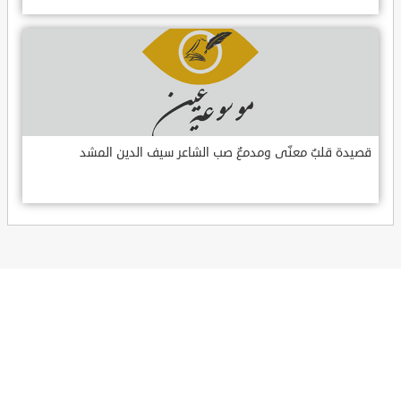
قصيدة قلبٌ معنّى ومدمعٌ صب الشاعر سيف الدين المشد