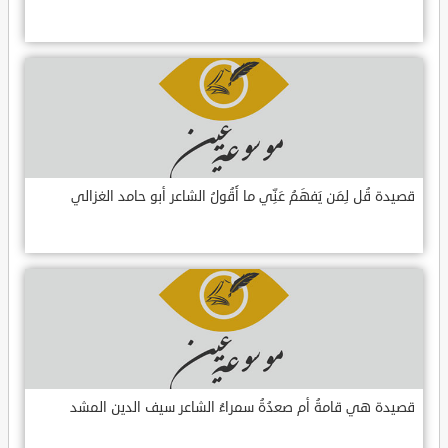
قصيدة قُل لِمَن يَفهَمُ عَنِّي ما أَقُولُ الشاعر أبو حامد الغزالي
قصيدة هي قامةُ أم صعدُةُ سمراءُ الشاعر سيف الدين المشد