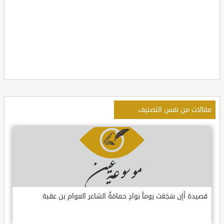
مقالات من نفس التصنيف
قصيدة أإن سَجَعَت يوماً بوادٍ حمامَةٌ الشاعر العوام بن عقبة