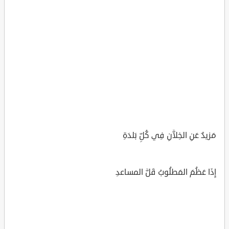
مَزيدٌ عَنِ الخِلاَّنِ فِي كُلِّ بَلدَةِ
إِذَا عَظُمَ المَطلُوبُ قَلَّ المساعدِ