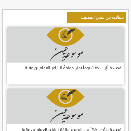
مقالات من نفس التصنيف
قصيدة أإن سَجَعَت يوماً بوادٍ حمامَةٌ الشاعر العوام بن عقبة
قصيدة سَقَى جَدَثاً بين الغميم وزلفةٍ الشاعر العوام بن عقبة