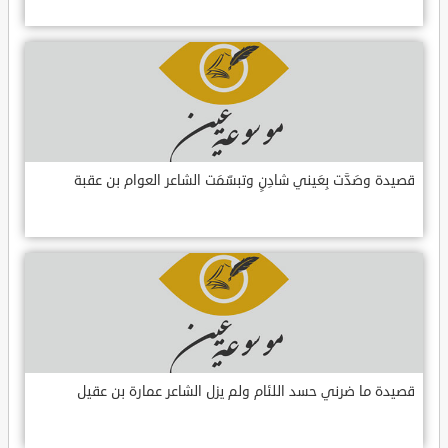
قصيدة وصَدَّت بِعَيني شادِنٍ وتبسّمَت الشاعر العوام بن عقبة
قصيدة ما ضرني حسد اللئام ولم يزل الشاعر عمارة بن عقيل