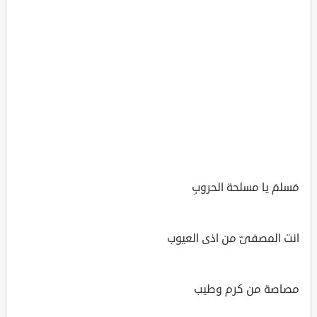
مَسلمَ يا مسلحة الحروبِ
انت المصفىّ من اذى العيوب
مصاصة من كرم وطيب