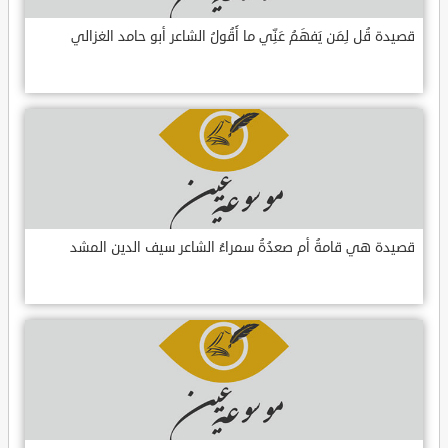
قصيدة قُل لِمَن يَفهَمُ عَنِّي ما أَقُولُ الشاعر أبو حامد الغزالي
قصيدة هي قامةُ أم صعدُةُ سمراءُ الشاعر سيف الدين المشد