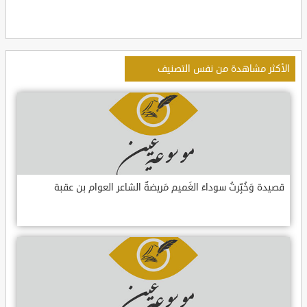
الأكثر مشاهدة من نفس التصنيف
قصيدة وَخُبِّرتُ سوداءَ الغَميم مَريضةٌ الشاعر العوام بن عقبة