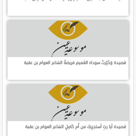
قصيدة وَخُبِّرتُ سوداءَ الغَميم مَريضةٌ الشاعر العوام بن عقبة
قصيدة أيا ربِّ أستجرِيكَ من أُم كَامِلٍ الشاعر العوام بن عقبة