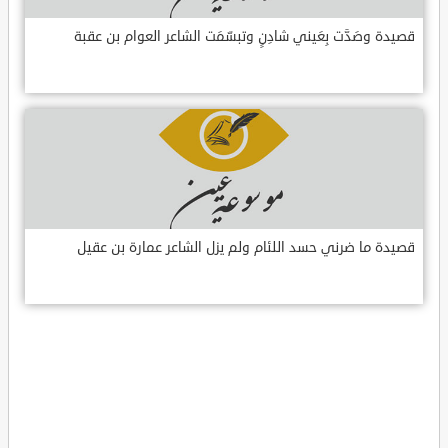
قصيدة وصَدَّت بِعَيني شادِنٍ وتبسّمَت الشاعر العوام بن عقبة
قصيدة ما ضرني حسد اللئام ولم يزل الشاعر عمارة بن عقيل