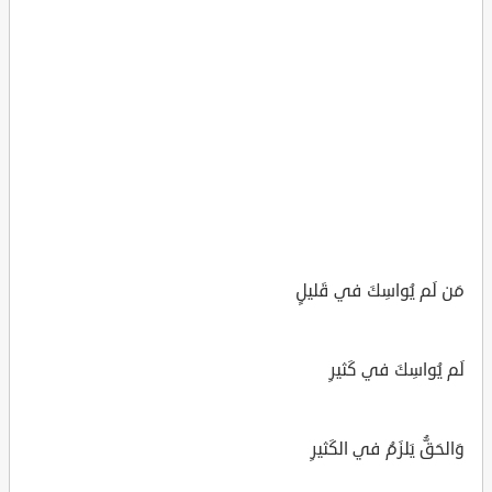
مَن لَم يُواسِكَ في قَليلٍ
لَم يُواسِكَ في كَثيرِ
وَالحَقُّ يَلزَمُ في الكَثيرِ