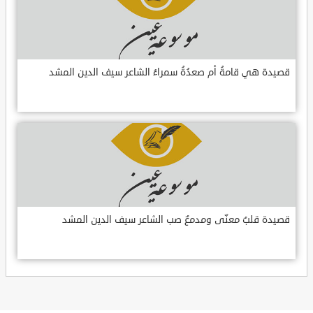
قصيدة هي قامةُ أم صعدُةُ سمراءُ الشاعر سيف الدين المشد
قصيدة قلبٌ معنّى ومدمعٌ صب الشاعر سيف الدين المشد