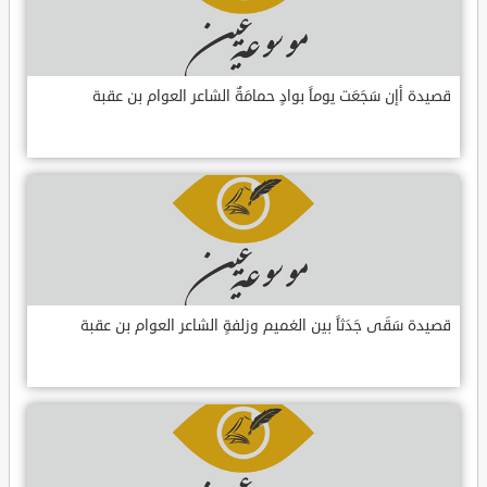
قصيدة أإن سَجَعَت يوماً بوادٍ حمامَةٌ الشاعر العوام بن عقبة
قصيدة سَقَى جَدَثاً بين الغميم وزلفةٍ الشاعر العوام بن عقبة