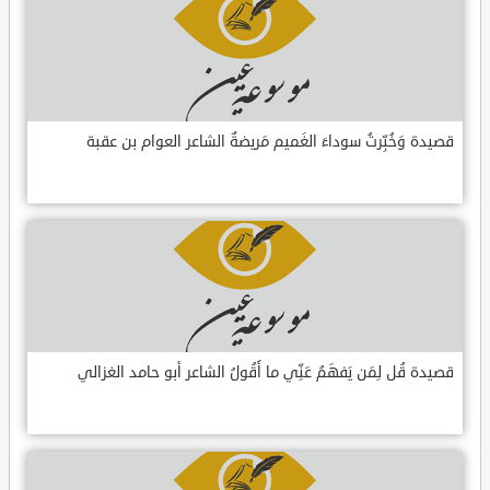
قصيدة وَخُبِّرتُ سوداءَ الغَميم مَريضةٌ الشاعر العوام بن عقبة
قصيدة قُل لِمَن يَفهَمُ عَنِّي ما أَقُولُ الشاعر أبو حامد الغزالي