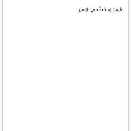
وَلَيسَ يَسقُطُ في اليَسيرِ