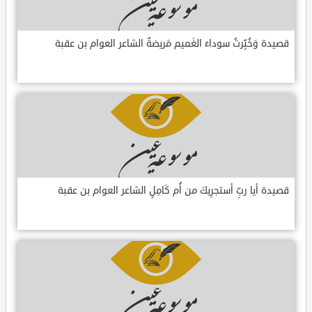
قصيدة وَخُبِّرتُ سوداءَ الغَميم مَريضةٌ الشاعر العوام بن عقبة
قصيدة أيا ربِّ أستجرِيكَ من أُم كَامِلٍ الشاعر العوام بن عقبة