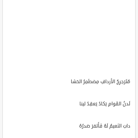
مُتَرَجرِجُ الأَردافِ مِضطَمِرُ الحَشا
لَدنُ القَوامِ يَكادُ يَعقِدُ لينا
دابَ النَعيمُ لَهُ فَأَثمَرَ صَدرُهُ