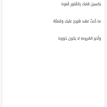
يَكسينَ قَلبَكَ بِالفُتورِ فُتونا
ما خُنتُ عَهدَ هَوىً عَلَيكِ وَقَفتُهُ
وَأَخو المُروءَةِ لا يَكونَ خَؤونا