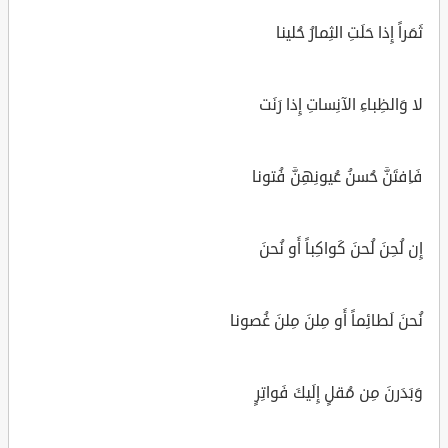
ثَمَراً إِذا حَلَتِ الثِمارُ حُلينا
لا وَالظِباءِ الآنِساتِ إِذا رَنَت
فَاِفتَنَّ حُسنُ عُيونِهِنَّ فُتونا
إِن لُحِنَ لُحنَ كَواكِباً أَو نُحنَ
نُحنَ لَطائِماً أَو مِلنَ مِلنَ غُصونا
وَبَدَرنَ مِن مُقلٍ إِلَيكَ فَواتِرٍ