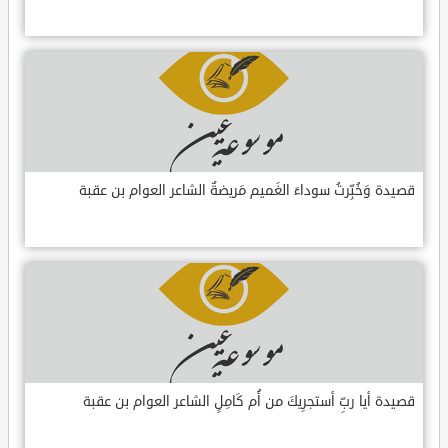
قصيدة وَخُبِّرتُ سوداءَ الغَميم مَريضةٌ الشاعر العوام بن عقبة
قصيدة أيا ربِّ أستجرِيكَ من أُم كَامِلٍ الشاعر العوام بن عقبة