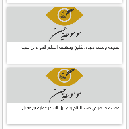
قصيدة وصَدَّت بِعَيني شادِنٍ وتبسّمَت الشاعر العوام بن عقبة
قصيدة ما ضرني حسد اللئام ولم يزل الشاعر عمارة بن عقيل