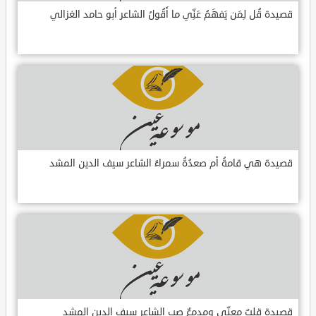
قصيدة قُل لِمَن يَفهَمُ عَنِّي ما أَقُولُ الشاعر أبو حامد الغزالي
قصيدة هي قامةُ أم صعدُةُ سمراءُ الشاعر سيف الدين المشد
قصيدة قلبٌ معنّى ومدمعٌ صب الشاعر سيف الدين المشد