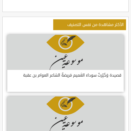
الأكثر مشاهدة من نفس التصنيف
قصيدة وَخُبِّرتُ سوداءَ الغَميم مَريضةٌ الشاعر العوام بن عقبة