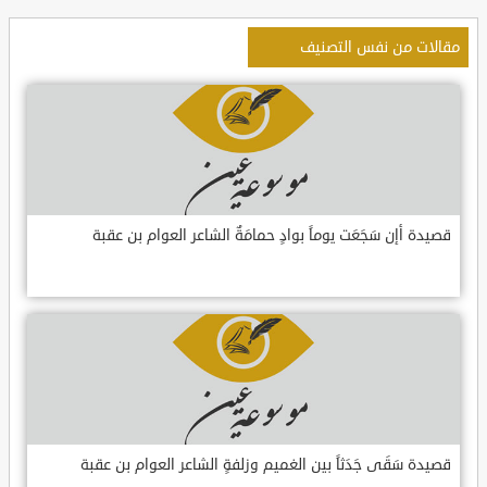
مقالات من نفس التصنيف
قصيدة أإن سَجَعَت يوماً بوادٍ حمامَةٌ الشاعر العوام بن عقبة
قصيدة سَقَى جَدَثاً بين الغميم وزلفةٍ الشاعر العوام بن عقبة