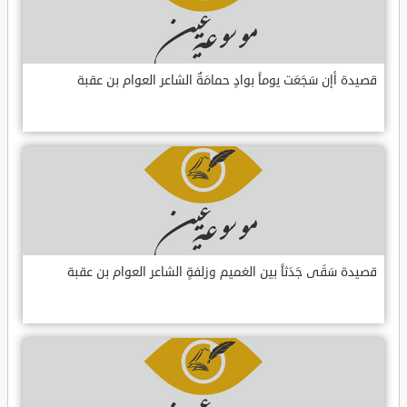
قصيدة أإن سَجَعَت يوماً بوادٍ حمامَةٌ الشاعر العوام بن عقبة
قصيدة سَقَى جَدَثاً بين الغميم وزلفةٍ الشاعر العوام بن عقبة