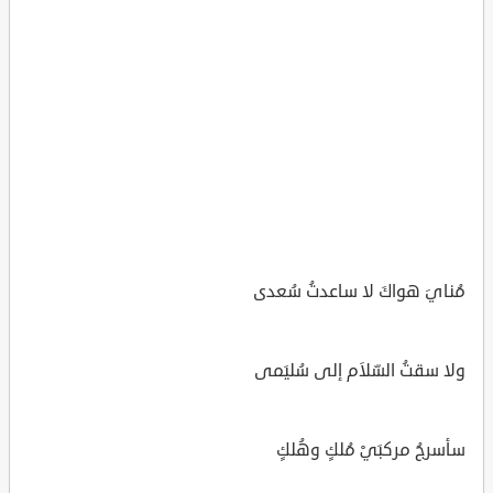
مُنايَ هواكَ لا ساعدتُ سُعدى
ولا سقتُ السّلاَم إلى سُليَمى
سأسرجُ مركبَيْ مُلكٍ وهُلكٍ