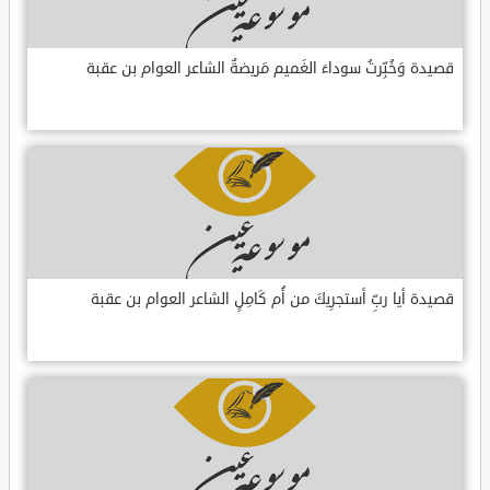
قصيدة وَخُبِّرتُ سوداءَ الغَميم مَريضةٌ الشاعر العوام بن عقبة
قصيدة أيا ربِّ أستجرِيكَ من أُم كَامِلٍ الشاعر العوام بن عقبة