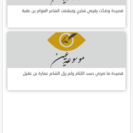
قصيدة وصَدَّت بِعَيني شادِنٍ وتبسّمَت الشاعر العوام بن عقبة
قصيدة ما ضرني حسد اللئام ولم يزل الشاعر عمارة بن عقيل