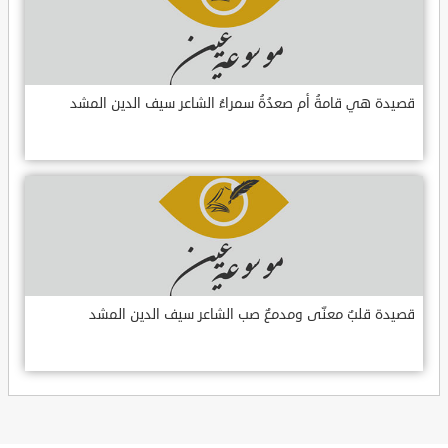
قصيدة هي قامةُ أم صعدُةُ سمراءُ الشاعر سيف الدين المشد
قصيدة قلبٌ معنّى ومدمعٌ صب الشاعر سيف الدين المشد