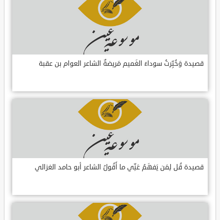
قصيدة وَخُبِّرتُ سوداءَ الغَميم مَريضةٌ الشاعر العوام بن عقبة
قصيدة قُل لِمَن يَفهَمُ عَنِّي ما أَقُولُ الشاعر أبو حامد الغزالي